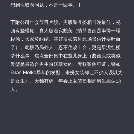
想到性取向问题，不是一回事。 ]
下附公司年会节目片段。男版颦儿扮相当晚最佳，视
频有些模糊，真人版着实貌美（情节自然是串得一塌
糊涂，大家莫纠结。某好友如若见此场景估计要吐血
了）。此段乃局外人士忍不住攻上台，更是早没红楼
梦什么事，焦点全部集中在颦儿身上（蘑菇头或类似
发型是最适合男生扮妖孽女的，无数案例可证，譬如
Brian Molko早年的发型，未扮女装却让不少人误以为
是女生）。无独有偶，年会上女装扮相的男生高达13
人。