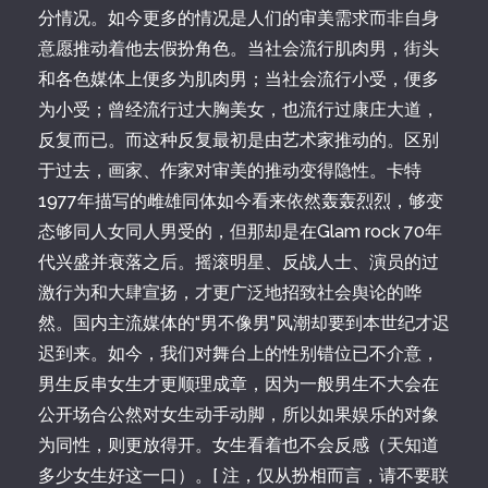
分情况。如今更多的情况是人们的审美需求而非自身
意愿推动着他去假扮角色。当社会流行肌肉男，街头
和各色媒体上便多为肌肉男；当社会流行小受，便多
为小受；曾经流行过大胸美女，也流行过康庄大道，
反复而已。而这种反复最初是由艺术家推动的。区别
于过去，画家、作家对审美的推动变得隐性。卡特
1977年描写的雌雄同体如今看来依然轰轰烈烈，够变
态够同人女同人男受的，但那却是在Glam rock 70年
代兴盛并衰落之后。摇滚明星、反战人士、演员的过
激行为和大肆宣扬，才更广泛地招致社会舆论的哗
然。国内主流媒体的“男不像男”风潮却要到本世纪才迟
迟到来。如今，我们对舞台上的性别错位已不介意，
男生反串女生才更顺理成章，因为一般男生不大会在
公开场合公然对女生动手动脚，所以如果娱乐的对象
为同性，则更放得开。女生看着也不会反感（天知道
多少女生好这一口）。[ 注，仅从扮相而言，请不要联