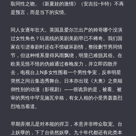
取同性之吻。《新夏娃的激情》（安吉拉•卡特）不再
是预言，而是当下的实情。
同人女逐年壮大。英国及爱尔兰出产的帅哥哪个没演
过女性角色？玩底线的英剧美剧早已不稀奇。我们国
家在引进泰剧时还在不惜破坏剧情，整段删节男同情
节，但这种维系显得风雨飘绕，明显已难脱其俗。在
欧美见怪不怪的伪娘通过春晚发力，并立即四散开
去，电视台上N多女性围着一个男性争宠，反串明星
突然之间云集选秀舞台。日本亦出现《大奥》之类颠
倒性别的动漫（影视剧）——很诡异的是，被看、被
审的男性中罕见施瓦辛格，有女人相的小受男轰轰烈
烈地当着道。
早期弄潮儿是对本能的捍卫，本意并非哗众取宠。台
上妖孽的，下了台依然妖孽。九十年代都还有此类本