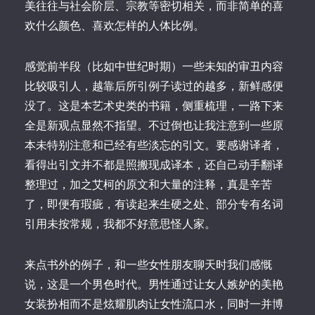
美往往与社会阶层、宗教等密切相关，而非简单的喜
欢什么颜色、喜欢怎样的人体比例。
感觉前半段（比如中世纪时期）一些未知的审丑内容
比较吸引人，越靠后所引例子读过的越多，新鲜感便
没了。这是本艺术史类的书籍，侧重梳理，一路下来
全是新观点显然不指望。不过倒也让我注意到一些原
本未特别注意和已经有些淡忘的引文。要感谢译者，
看得出引文并不都是照搬现成译本，还自己动手翻译
整理过，加之艾柯的原文和大量的注释，真是辛苦
了，即便有瑕疵，有读起来生硬之处、部分专有名词
引用未按常规，我都不好意思怪人家。
来点书外的例子，和一些女性朋友聊天时我们感慨
说，这是一个男色时代。男性通过让女人嫉妒的美艳
女装扮相而不是炫耀肌肉让女性流口水，同时一并博