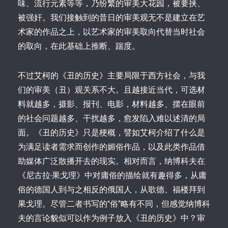
味、流行元素等等，乃纷繁的审美大花园，被要挟、
被强奸。我们接触到的昔日的审美观无不是建立在艺
术家的作品之上，以艺术家的审美取向代替当时社会
的取向，在此基础上推断、踹度。
不过艾柯的《丑的历史》主要局限于西方社会，与我
们的审美（丑）观关系不大。且越接近当代，可选材
料就越多，摄影、报刊、电影，材料越多、摆在眼前
的社会问题越多、干扰越多，愈发陷入难以述清的局
面。《丑的历史》只是梗概，譬如艾柯介绍了什么是
为满足读者需求而创作的媚俗作品，以及此类作品借
助媒体广泛散播开去的现实。相对而言，纳博科夫在
《尼古拉·果戈理》中对庸俗的描绘就有趣得多，从庸
俗的德国人到与之相反的俄国人，从歌德、福楼拜到
果戈理。尽管二者书写的“俗”略有不同，但感觉纳博科
夫的言论貌似可以作为例子放入《丑的历史》中？审