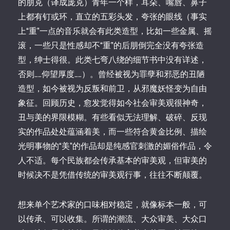
的朋克（译成庞克）青年一个样，耳朵、嘴唇、鼻子
上都有钉或环，直立的五彩头发，夸张的眼线（事实
上“重”一点的音乐就会有此类造型，比如一些金属、摇
滚，一些只是性感却不“重”的后朋倒完全没有夸张造
型，绅士得很。此类七弯八绕的细节书中没有详述，
否则……仰望厚度……）。曾经被视为罪孽和邪恶的丑陋
造型，如今被视为反叛和前卫，从邪魔妖怪变为自由
象征。回顾历史，愈发觉得如今社会审美观很神奇，
丑与美的界限模糊。
有些看似无法理解、破碎、反现
实的作品处处蕴涵着美，而一些符合黄金比例、描绘
光明事物的“美”的作品却是纯感官刺激的媚俗作品，令
人不适。每个民族都会传承基本的审美观，但审美的
时候决不是凭借传统的审美观行事，往往不断颠覆。
想来单个艺术家的口味相对稳定，就像标本一般，可
以传承、可以收集。所谓的潮流、大众审美、大众口