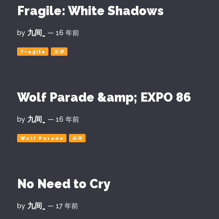
Fragile: White Shadows
九间_
by
— 16 年前
Fragile
乐评
Wolf Parade &amp; EXPO 86
九间_
by
— 16 年前
Wolf Parade
乐评
No Need to Cry
九间_
by
— 17 年前