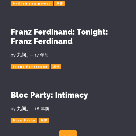
british sea power
乐评
Franz Ferdinand: Tonight:
Franz Ferdinand
九间_
by
— 17 年前
Franz Ferdinand
乐评
Bloc Party: Intimacy
九间_
by
— 18 年前
Bloc Party
乐评