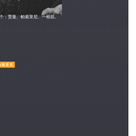
个：贾曼、帕索里尼、一根筋。
帕索里尼