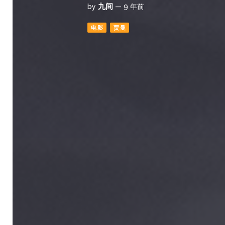
九间
by
— 9 年前
电影
贾曼