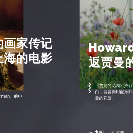
的画家传记
Howar
上海的电影
返贾曼
《贾曼的花园》摄影师H
白，贾曼御用配乐师Si
rman）的电
曼的花园。
九间
by
— 10 年前