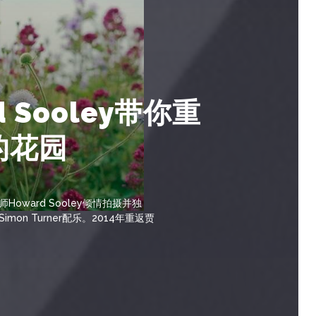
d Sooley带你重
的花园
oward Sooley倾情拍摄并独
mon Turner配乐。2014年重返贾