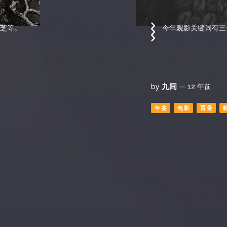
芝等。
今年观影关键词有三
九间
by
— 12 年前
年鉴
电影
贾曼