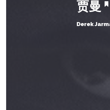
贾曼
Derek Jarm