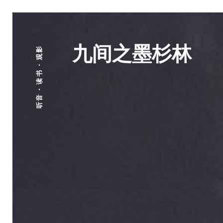
九间之墨杉林
听音 · 读书 · 观影