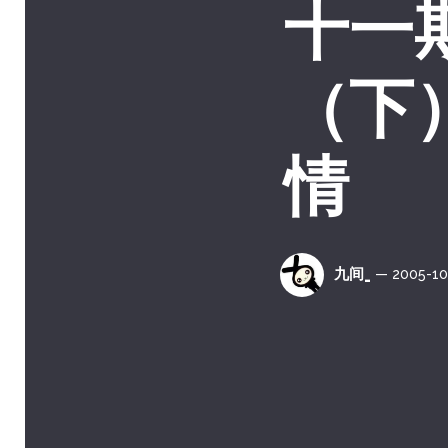
十一
（下
情
九间_
— 2005-10