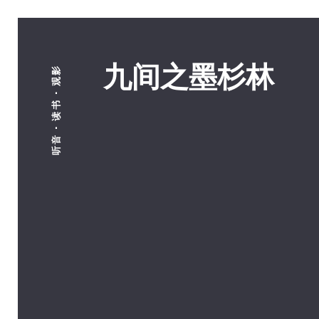
九间之墨杉林
听音 · 读书 · 观影