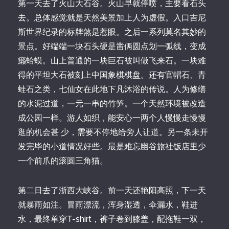
第一天去了火山大石谷。火山早就停喷，主要看石头
去。总体感觉就是天然美景加上人为虚假。入口吉尼
斯世界纪录的标牌煞是惹眼。之后一系列莫名其妙的
景点。好端端一块石头硬是凿俩圆点划一弧线，变成
癞蛤蟆。山上普通的一块巨石被叫做飞来石。一块难
得的平坦大石被刻上中国象棋棋盘。还有官帽石、青
蛙石之类，七仙女在此地下凡沐浴的传说。人为修缮
的水泥过道，一元一串的竹笋。一个天然环境被改造
成公园一样。游人如织，能安心一两个人慢慢走慢慢
逛的机会甚 少，需要不停地给旁人让道。另一条未开
发完毕的小道情况好些。最是难忘幽谷旅社饭店里少
一个前爪的滚圆三角猫。
第二日去了浙西大峡谷。前一天还艳阳高照，下一天
就暴雨如注。冒雨漂流，浑身湿透，伞漏水，鞋进
水，最终单穿T-shirt，裤子卷到膝盖，配拖鞋一双，