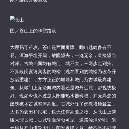
图／继续云朵游戏
图／苍山上的积雪路段
大理易守难攻。苍山是西面屏障，翻山越岭多有不
易。洱海平坦开阔，放眼望去，一览无余，直接望向
对岸。古城四面均有城门，城不大，三两步走到头。
不算段氏宴请宾客的城楼（现在看到的城楼乃改革开
放后重建），方方正正的城墙和城门乃古城最高建
筑。从城门上无论向城内看还是城外远眺，都视线极
好。现如今也不过是太阳能热水器碍眼，并无高耸的
建筑破坏古城整体高度。古城外除了佛教塔楼耸立，
大多为农田和民宅，也无任何高耸之物。从苍山上俯
瞰大理古城，古城轮廓清晰可见，道路泾渭分明。朱
元璋从苍山进攻大理时萌发退隐之意，绝不是不可理