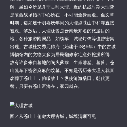
解。虽如今所见并非古时大理。近的抗战时期大理曾
是滇西战场指挥中心所在，不可能全身而退。至文革
时期，诸如建于明嘉庆年间的大理点苍山中和寺直接
被毁。解放后，大理还曾是云南最知名的旅游目的
地，各种旅游附属品，如缆车、城墙灯饰等也曾密集
出现。古城杜文秀元帅府（始建于1856年）中的古城
博物馆内的文物大多为居民翻修家宅意外挖掘所得，
故有许多来自墓地的陶火葬罐、生肖雕塑、墓兽。苍
山缆车下密密麻麻的坟墓。不知是否历来大理人就喜
欢葬于苍山上，俯瞰故土？纵使沧海桑田，朝代更
替，只要有苍山洱海在，家园就在。
图／从苍山上俯瞰大理古城，城墙清晰可见