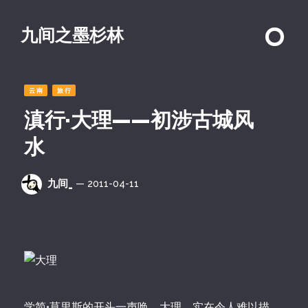
九间之墨杉林
云南
旅行
滇行·大理——初涉古城风
水
九间_
— 2011-04-11
学简•莫里斯的开头一声唤，大理，实在令人难以描