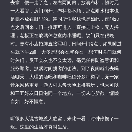
去拿，便一走了之，左右两间房，放满布料，顿时无
一人看管，房门洞开。布料都不顾，那点雨水根本也
是毫不放在眼里的。连同所住客栈也是如此，夜间10
点之后回来，门一推即可进入，直接走上楼，无人搭
理，老板正在玻璃休息室内小睡呢。锁门只在很晚
时。更有小店招牌直接写明，日间开门9点，如果睡过
头就下午2点。大多是想会友就会友，想何时关门就何
时关门，反正会友也不会太远。毫无任何防盗意识和
服务顾客、抓紧时间揽客的想法。到了夜间就出去喝
酒聊天，大理的酒吧和咖啡吧也分多种类型，无一家
音乐风格重复，游人可以每天晚上换着玩，也大可以
和三五好友日日泡同一个地方。一切从心所欲，慵懒
自如，好不惬意。
听很多人说古城惹人驻留，来此一看，时钟停摆了一
般。这里的生活才真叫生活。