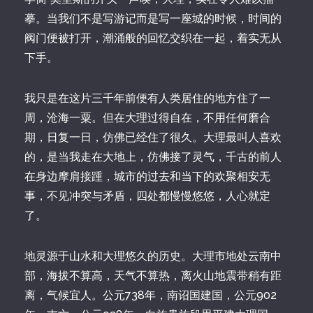
摹。当我们不是写游记而是写一座城的时候，时间的
阀门便被打开，潮涌般的回忆交织在一起，着实无从
下手。
我只是在这片三千年前便有人类居住的地方住了一
周，沧海一粟。但在大理过得自在，不用任何磨合
期，日复一日，仿佛已经住了很久。大理最叫人喜欢
的，是当我走在大地上，仿佛接了灵气，千古的前人
在身边摩肩接踵，城市的过去和当下的欢聚相安无
事，不见冲突与矛盾，四处都慢慢悠悠，人心就定
了。
地灵源于山水和大理悠久的历史。大理市地处云南中
部，海拔不算高，天气不算热，离火山地震带稍有距
离，气候宜人。公元738年，南诏国建国，公元902