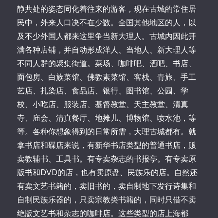
静共处的姿态同化着往来的游客，现在古城的常住居
民中，外来人口决不在少数。全国其他地区的人，以
及不少外国人都来这里争当新大理人。古城内因此开
满各种店铺，并自动形成洋人、当地人、新大理人等
不同人群的聚集街道。菜场、咖啡吧、酒吧、书店、
面包房、白族菜馆、佛教素菜馆、客栈、青旅、手工
艺店、扎染店、食品店、银行、图书馆、公园、学
校、小吃店、服装店、基督教堂、天主教堂、清真
寺、庙会、清真餐厅、地摊儿、博物馆、喷水池，等
等。各种你想象得到的日常所需，大理古城都有。就
拿书店和碟店来说，有新华书店类型的普通书店，贩
卖教辅书、工具书。有专卖杂志的书报亭。有专卖原
版书和DVD的店，也有卖原盘、民族乐的店。自然还
有卖文艺书籍的，卖旧书的，卖自制地下发行诗集和
自制民族乐器的，只卖宗教类书籍的，同时只借不卖
绝版文艺书和杂志的咖啡店。这些类型的店上海都