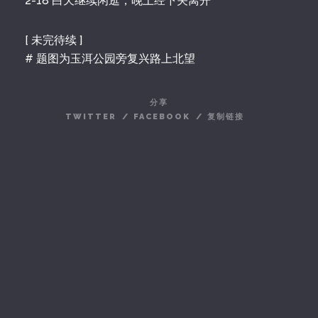
2-18 白天继续闲逛，晚上经下关离开
[ 未完待续 ]
# 题图为玉洱公园旁复兴路上北望
分享
TWITTER
/
FACEBOOK
/
复制链接