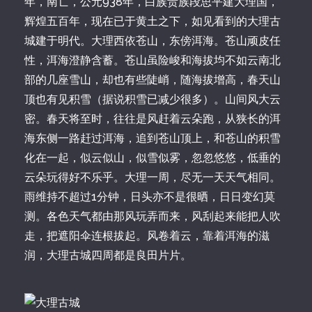
年，南亡，公元938年，白族贵族段思平建大理国，
辉煌五百年，现在已于黄土之下，如见看到的大理古
城建于明代。大理西依苍山，东傍洱海。苍山顽皮任
性，洱海澄静含蓄。苍山虽险峻和海拔均不如云南北
部的几座雪山，却也有些陡峭，随海拔增高，春天山
顶也有见积雪（据说积雪已减少很多）。山间风大云
密。春天将至时，往往是风赶着云朵跑，从狭长的洱
海东侧一路赶过洱海，追到苍山顶上，和苍山的积雪
化在一起，似云似山，似雪似雾，忽忽悠悠，低垂的
云朵玩得好不乐乎。大理一周，尽无一天天气相同。
雨维持不超过1分钟，日头亦不是很晒，日日变幻莫
测。各色天气都由那风玩弄而来，风刮起来能把人吹
走，把遮阳伞连根拔起。风卷着云，靠着洱海的滋
润，大理古城四周都是良田片片。