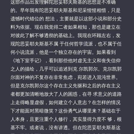
这部作品出发理解陀思妥耶夫斯基的思想是不准确
的。早年我有陀思妥耶夫斯基和尼采惺惺相惜，只是
遗憾时代错位的 想法，主要就是以这部小说和部分史
料为依据。现在我觉得二者如果相知，那也是建立在
对彼此了解不够透彻的基础上。我现在环顾左右，发
现陀思妥耶夫斯基不属 于任何哲学流派，也不属于任
何小说流派，他是一个独立存在的宇宙。如果看到
《地下室手记》，看到那些他对虚无主义和丧失信仰
之人的描绘，几乎可以追述到克 尔凯郭尔。克尔凯郭
尔面对神的不复存在非常焦虑，宛若进入混沌世界。
但是克尔凯郭尔这个存在主义先驱和之后的存在主义
者都更加清晰地放大了人的困惑，在寻 求意义的道路
上走得略显虚假，如何建立个人意志？在怎样的情况
下才能面对黑暗微笑？这份勇气从哪里来？基础在于
人本身，且更注重个人修行，其实显得力度不 够，根
基不牢。或者说，没有讲透。但在陀思妥耶夫斯基这