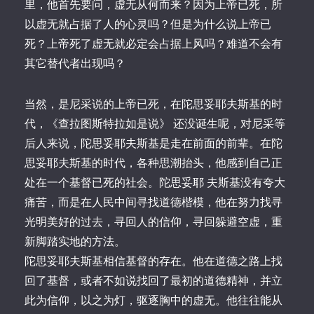
里，他首先要问，虚无从何而来？因为上帝已死，所
以虚无就占据了人的心灵吗？但是为什么说上帝已
死？上帝死了虚无就必定会占据上风吗？难道不会有
其它替代者出现吗？
当然，是尼采说的上帝已死，在陀思妥耶夫斯基的时
代，《查拉图斯特拉如是说》 还没诞生呢，对尼采等
后人来说，陀思妥耶夫斯基是走在前面的前辈。在陀
思妥耶夫斯基的时代，各种思潮抬头，他感到自己正
处在一个基督已死的社会。陀思妥耶 夫斯基没有夸大
痛苦，而是在人民中间寻找道德楷模，他在努力找寻
光明美好的过去，寻回人的信仰，寻回躲避空虚，重
新脚踏实地的方法。
陀思妥耶夫斯基相信基督的存在。他在道德之路上找
回了基督，或者不如说找回了最初的道德精神，并立
此为信仰，以之为灯，驱逐胸中的虚无。他往往能从