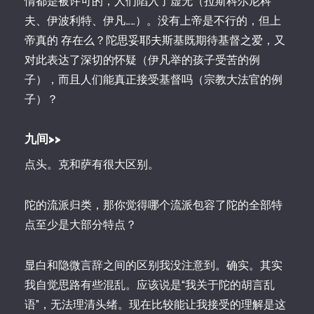
情都是被许可的，人们陷入了虚无（拉斯科尔尼科
夫、伊波利特、伊凡……）。没有上帝是不行的，但上
帝真的 存在么？陀思妥耶夫斯基既期待基督之爱，又
对此表达了深切的怀疑（伊凡举的孩子受苦的例
子），而且人们能真正接受基督吗（宗教大法官的例
子）？
九间>>
点头。克和萨有很大区别。
陀的流派归类，那你觉得哪个流派包容了陀的全部特
点至少是大部分特点？
显白和隐微言辞之间的区别我没注意到。确实。其实
我自觉思路有些混乱。应该说是“我关于陀的胡言乱
语”，无法理清头绪。现在比较能让我接受的理解是这