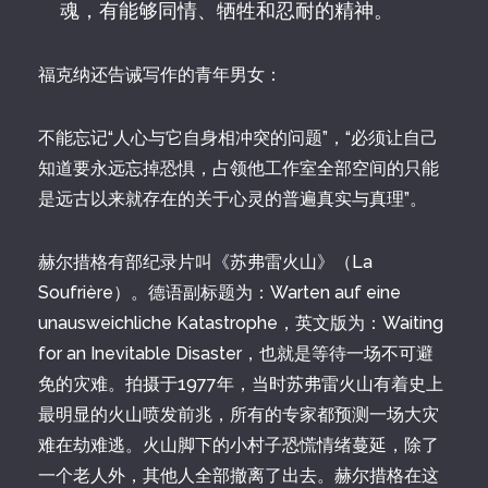
魂，有能够同情、牺牲和忍耐的精神。
福克纳还告诫写作的青年男女：
不能忘记“人心与它自身相冲突的问题”，“必须让自己
知道要永远忘掉恐惧，占领他工作室全部空间的只能
是远古以来就存在的关于心灵的普遍真实与真理”。
赫尔措格有部纪录片叫《苏弗雷火山》（La
Soufrière）。德语副标题为：Warten auf eine
unausweichliche Katastrophe，英文版为：Waiting
for an Inevitable Disaster，也就是等待一场不可避
免的灾难。拍摄于1977年，当时苏弗雷火山有着史上
最明显的火山喷发前兆，所有的专家都预测一场大灾
难在劫难逃。火山脚下的小村子恐慌情绪蔓延，除了
一个老人外，其他人全部撤离了出去。赫尔措格在这