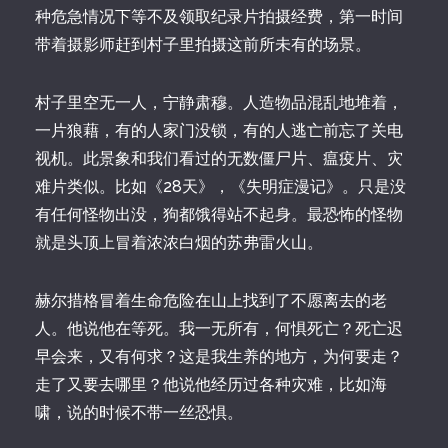
种危急情况下等不及领取纪录片拍摄经费，第一时间
带着摄影师赶到村子里拍摄这前所未有的场景。
村子里空无一人，宁静肃穆。人造物品混乱地堆着，
一片狼藉，有的人家门没锁，有的人逃亡前忘了关电
视机。此景象和我们看过的无数僵尸片、瘟疫片、灾
难片类似。比如《28天》，《失明症漫记》。只是没
有任何怪物出没，狗都饿得站不起身。最恐怖的怪物
就是头顶上冒着浓浓白烟的苏弗雷火山。
赫尔措格冒着生命危险在山上找到了不愿离去的老
人。他说他在等死。我一无所有，何惧死亡？死亡迟
早会来，又有何求？这是我生养的地方，为何要走？
走了又要去哪里？他说他经历过各种灾难，比如海
啸，说的时候不带一丝恐惧。