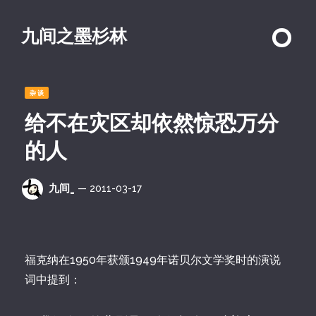
九间之墨杉林
杂谈
给不在灾区却依然惊恐万分
的人
九间_
— 2011-03-17
福克纳在1950年获颁1949年诺贝尔文学奖时的演说
词中提到：