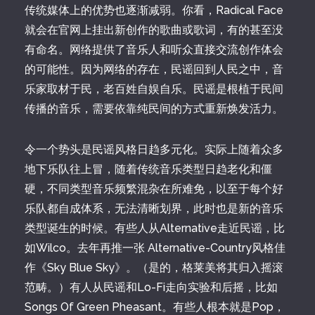
传统媒体上的优势也逐渐减弱。你看，Radical Face
就会在官网上挂出新创作的歌曲或歌词，有的甚至没
有命名。网络提供了音乐人和听众直接交流创作体会
的可能性。因为网络的存在，民谣回到人民之中，音
乐家取材于民，老百姓自娱自乐。民谣是根植于民间
传播的音乐，需要依靠纯民间的方式重新焕发活力。
令一个势头是民谣风格日趋多元化。实际上随着众多
地下乐队往上冒，随着传统音乐类型日趋老化和僵
硬，不同类型音乐频繁混杂在所难免，以至于每个好
乐队都自成体系，无法清晰划界，此时也是新的音乐
类型诞生的时候。有些人从Alternative走近民谣，比
如Wilco。去年再推一张 Alternative-Country风格佳
作《Sky Blue Sky》。（是的，格莱美将其归入摇滚
范畴。）有人从民谣和Lo-Fi走向实验和后摇，比如
Songs Of Green Pheasant。有些人根本就是Pop，