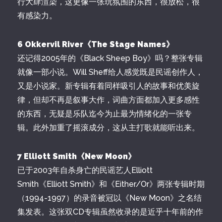
行大肆渲染，这更像一张玩氛围的东西，很放松，很
有感染力。
6 Okkervil River《The Stage Names》
还记得2005年的《Black Sheep Boy》吗？整张专辑
就像一部小说。Will Sheff给人感觉既是民谣创作人，
又是小说家。新专辑有着同样吸引人的故事和优美旋
律，但却不再是叙事大作，词曲方面都加入更多感性
的东西，无疑是乐队迄今为止最为情绪化的一张专
辑。此外加重了摇滚成分，这从主打歌就能听出来。
7 Elliott Smith《New Moon》
已于2003年自杀身亡的民谣艺人Elliott
Smith《Elliott Smith》和《Either/Or》两张专辑时期
（1994-1997）的录音被冠以《New Moon》之名结
集发表。这张双CD专辑虽然收录的是近乎十年前的作