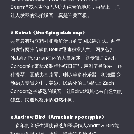
Beam弹奏木吉他已达炉火纯青的地步，再配上一把
让人发酥的温柔嗓音，真是唯美至极。
2 Beirut《the flying club cup》
去年最有独立精神和新鲜活力的美国民谣乐队。两年
内发行两张专辑的Beirut迅速积攒人气，网罗包括
Natalie Portman在内的大量乐迷。新专辑是Zach
Condon的“豪华精装版旅行日记”，用到了曼陀林、各
种提琴、夏威夷四弦琴、喇叭等多种乐器，将法国乡
颂融入专辑之中，美妙、民族化的曲调配上 Zach
Condon悠长成熟的嗓音，让Beirut和其他来自纽约的
独立、民谣风格乐队迥然不同。
3 Andrew Bird《Armchair apocrypha》
十多年的音乐生涯使得芝加哥唱作人Andrew Bird能
轻松地拿捏民谣、摇滚、爵士等多种风格，