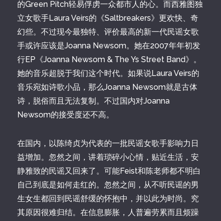
的Green Pitch轻易俘虏一众都市人的心。而西雅图独
立女歌手Laura Veirs的《Saltbreakers》更欢快、奇
幻些。不过现今最独特、评价最高的新一代民谣女歌
手或许应该是Joanna Newsom。她在2007年年初发
行EP《Joanna Newsom & The Ys Street Band》。
她的音乐超脱于我们这个时代。如果说Laura Veirs的
音乐宛如诗歌小品，那么Joanna Newsom就是古体
诗，脱俗而且无法复制。不过国内对Joanna
Newsom的接受度还不高。
在国内，以陈绮贞为代表的一批民谣女歌手影响力日
益增加。忽然之间，讲着琐碎小心情，贴近生活，安
静雅致的民谣又回来了。可能Feist和陈老师都不明白
自己到底是如何走红的。忽然之间，从不听民谣的男
生女生都回到民谣舒缓的怀抱中，并以此为时尚。究
其原因很难归结。在信息膨胀，人普遍劳累而且烦躁