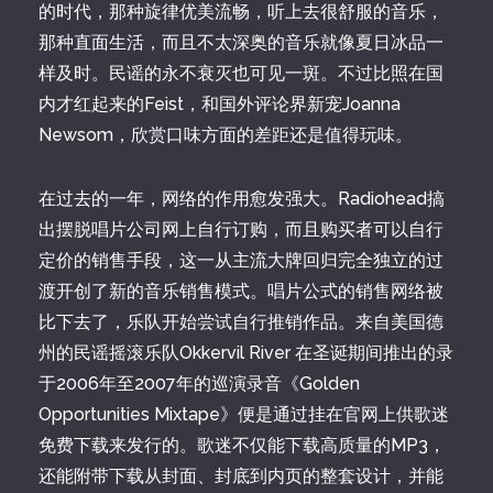
的时代，那种旋律优美流畅，听上去很舒服的音乐，
那种直面生活，而且不太深奥的音乐就像夏日冰品一
样及时。民谣的永不衰灭也可见一斑。不过比照在国
内才红起来的Feist，和国外评论界新宠Joanna
Newsom，欣赏口味方面的差距还是值得玩味。
在过去的一年，网络的作用愈发强大。Radiohead搞
出摆脱唱片公司网上自行订购，而且购买者可以自行
定价的销售手段，这一从主流大牌回归完全独立的过
渡开创了新的音乐销售模式。唱片公式的销售网络被
比下去了，乐队开始尝试自行推销作品。来自美国德
州的民谣摇滚乐队Okkervil River 在圣诞期间推出的录
于2006年至2007年的巡演录音《Golden
Opportunities Mixtape》便是通过挂在官网上供歌迷
免费下载来发行的。歌迷不仅能下载高质量的MP3，
还能附带下载从封面、封底到内页的整套设计，并能