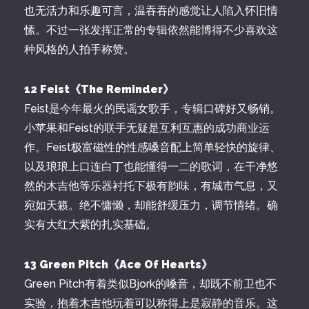
也无活力和乐趣可言，温吞吞的感觉让人陷入怀旧情
愫。不过一张发挥正常的专辑依然能博得不少喜欢这
种风格的人拍手称赞。
12 Feist《The Reminder》
Feist是今年最火的民谣女歌手，专辑口碑好又畅销。
小苹果和Feist的联手无疑是互利互惠的成功商业运
作。Feist极富磁性的性感嗓音配上简单轻快的旋律、
以及琅琅上口连白丁也能懂得一二的歌词，在干净悠
然的木吉他等乐器衬托下极有韵味，有城市气息，又
宛如天籁。绝不慵懒，却能舒缓压力，调节情绪。确
实有大红大紫的扎实基础。
13 Green Pitch《Ace Of Hearts》
Green Pitch有着类似Bjork的嗓音，却既不前卫也不
实验，抱着木吉他玩着可以称得上是寂静的音乐。这