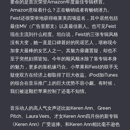
要命的是首次荣登Amazon年度最佳专辑榜首。
Amazon意味着什么？正在畅销或者有畅销潜力。
Feist还很荣幸地获得格莱美四项提名，其中居然包括
最佳MV（广告里那支）以及最佳新人。也可见Feist
现在主流到什么程度。坦白说，Feist的三张专辑风格
没有大变，她一直是口碑甚好的民谣艺人，堪称现今
加拿大最棒的女艺人之一。其魅力毋庸置疑，却也不
至于突然妇孺皆知。今年的顺风顺水除了靠专辑本身
的魅力，更多的靠机缘巧合。小苹果和Feist的联手无
疑使双方在经济上都取得了巨大收益。iPod加iTunes
的组合在音乐推广上的巨大优势不容小觑。有时候，
我们被这颗烂苹果控制了还毫不知情。
音乐动人的高人气女声还比如Keren Ann、Green
Pitch、Laura Veirs。才女Keren Ann四月份的新专辑
《Keren Ann》广受追捧。和Keren Ann相比毫不逊色