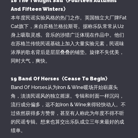
18 The Twilight Sad《Fourteen Autumns
And Fifteen Winters》
本年度民谣实验风格的热门之作。英国独立大厂牌Fat
Cat旗下，来自苏格兰格拉斯哥。据称乐队常常从U2
身上吸取灵感。音乐的涉猎广泛体现在作品中。他们
在苏格兰传统民谣基础上加入大量实验元素，民谣味
浓厚的歌名背后是层层叠叠的铺垫。旋律不失优美，
同时大气，爽快。
19 Band Of Horses《Cease To Begin》
Band Of Horses从为Iron & Wine暖场开始崭露头
角，淡淡民谣风的独立摇滚。专辑和封面一样沉闷，
流行成分偏多，远不如Iron & Wine来得轻快动人。不
过依然获得多方赞誉，甚至有人称此为年度不得不听
的民谣专辑。想来也算交出乐队成立三年来最好的成
绩单。