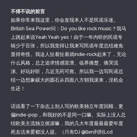
不得不说的前言
如果你常来我这里，你会发现本人不是民谣乐迷。
British Sea Power问：Do you like rock music？我马
上跳起来说Yeah Yeah yes！由于一年内听的民谣专
辑少于百张，所以我觉得让我来写民谣年度总结难免
显得奇怪。我这人扯着扯着就indie-rock起来了，无论
什么风格，总之追求情感宣泄、临界痛楚、痛哭流
涕、好玩好听，几近无药可救。所以我一边写民谣总
结一边想象硕大的圆石从四面八方朝我滚来，没机会
生还！
话说看了一下杂志上别人写的欧美独立年度回顾，更
偏indie-pop，和我好的不是同一口嘛。实际上没人总
结欧美主流独立摇滚嘛，我的几大年度最最最爱年度
死去活来爱都没人提。（只有DJ @llen列到Lcd