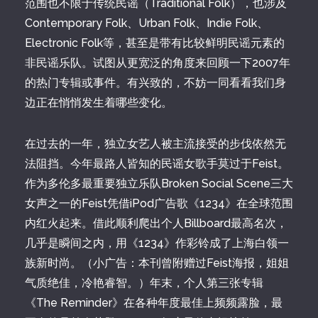
范围也不限于传统民谣（Traditional Folk），也涉及
Contemporary Folk、Urban Folk、Indie Folk、
Electronic Folk等，甚至是带有比较鲜明民谣元素的
非民谣乐队。试图从更宽泛的角度来回顾一下2007年
的热门专辑或事件。有兴致的，不妨一同看看我们身
边正在悄悄发生着哪些变化。
在过去的一年，独立女艺人被主流接受的步伐依然无
法阻挡。今年最路人皆知的民谣女歌手莫过于Feist。
作为多伦多最重要独立乐队Broken Social Scene三大
女声之一的Feist凭借iPod广告歌《1234》在全球范围
内红火起来。借此顺利爬出个人Billboard最高名次，
几乎是瞬间之内，用《1234》作彩铃成了上海白领一
族新时尚。（小广告：本刊曾附赠过Feist海报，姐姐
气质绝佳，冷艳睿智。）年末，个人第三张专辑
《The Reminder》在各种年度最佳上频频露脸，最