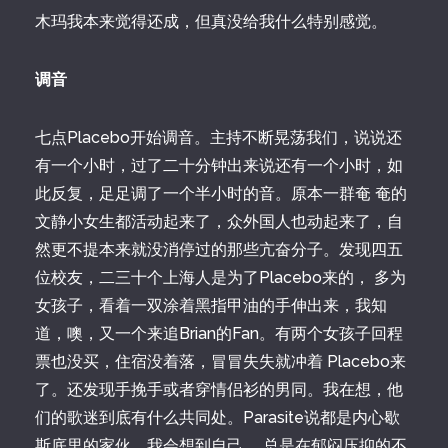
木玛我本来觉得还成，但真没给我什么特别感觉。
调音
七点Placebo开始调音。主持不断晃荡我们，说说还
有一个小时，过了二十分钟出来说还有一个小时，如
此反复，足足调了一个半小时的音。原本一群奄 奄的
文静小女生都活动起来了，众外国人也动起来了，自
然更不提本来就没消停过的那些亢奋分子。发现四五
位校友，二三十个上海人是为了Placebo来的， 多为
女孩子，看着一双涂着黑指甲油的手伸出来，我知
道，噢，又一个来追Brian的Fan。有两个女孩子回程
票也没买，住宿没着落，冒冒失失就冲着 Placebo来
了。还发现手挽手或者穿情侣衫的男同。我在想，他
们的歌迷到底有什么共同处。Parasite说都是内心歇
斯底里的家伙。我会想到自己， 总是在郁闷压抑的不