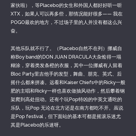
家伙啦），等Placebo的女生和外国人都好好听一听
XTX，如果人可以再多些，那情况能好很多—— 我在
POGO最欢的地方，不过场子里的人并没有都这么兴
奋。
其他乐队就不行了。（Placebo自然不在列）挪威自
称Boy band的DON JUAN DRACULA大杂烩得一塌
糊涂，穿着类发条橙的衣服，其中一位挪威有人留着
Bloc Party里吉他手的发型，舞曲、朋克、英式、后
摇什么都来拼凑。远看和Kaiser Chiefs中的Ricky一般
肥的主唱和Ricky一样也喜欢做抽风动作，然后攀着钢
架爬到高处扭动。还有个玩Pop特凶的中英文通吃的
乐队，玩Pop 无论在北方还是在南方都吃不开。虽说
是Pop festival，但下面站的基本可都是摇滚乐迷尤
其是Placebo的乐迷呀。