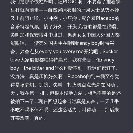
我们摇那个铁栏杆啊，狂POGO 啊，不要命了推着铁
栏杆就向前走——自然穿绿衣服的严肃人士见势不妙
又上前阻止啦。小冲突，小压抑，配合着Placebo的
音乐特起气氛。搞了好久，开头 几首歌都是在跟唱、
尖叫加和保安搏斗中度过。男男女女中国人外国人都
能跟唱。一漂亮外国男生在唱到nancy boy时特兴
奋。兴奋点从every you every me开始吧，Sucker
love大家貌似都唱得特高兴。我有录音，但nancy
boy、the bitter end什么也听不到，歌迷们都狂了。
没办法，真是压抑好久啊，Placebo的到来我至今觉
得是场梦幻。拥挤、尖叫，打火机点点光亮在闪动，
天，我在第一 排，但根本没地方站，相当不幸的是还
被拍下来了……现在回想起来当时真是亢奋，一天几乎
不吃不喝不休不眠，还这么活力，叫得动——到后来
其实想哭。真的。