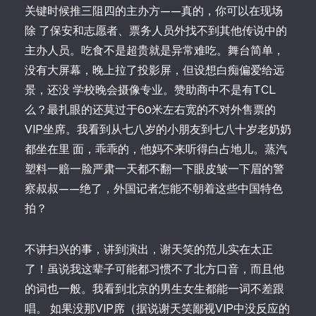
关键时候推三阻四的主办方——真的，你可以在现场
除 了保安和志愿者、票务人员外找不到其他传说中的
主办人员。吃食不是超贵就是异常难吃。舞台简单，
没有大屏幕，晚上拉了投影屏，但设想白痴偏爱给远
景，还没 学校晚会摄像专业。赞助商中不是有TCL
么？最扎眼的还莫过于60米左右宽的不对外售票的
VIP坐席。我看到从七八岁的小朋友到七八十岁老奶奶
都坐在里 面，乖乖的，他妈不来听得白占地儿。蒸汽
塑料一赔一脸严肃一天都不翻一下眼皮皱一下眉的警
察叔叔——绝了，外国记者怎能不朝着这些中国特色
拍？
不讲扫兴的事，讲到演出，谢天笑的范儿实在太正
了！虽说我这辈子可能都习惯不了北方口音，而且他
的词也一般。我看到北京的男生女生都能一词不差跟
唱。 如果没那VIP席（据说谢天笑鄙视VIP中没反应的