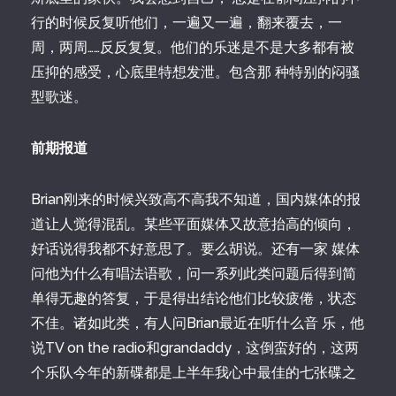
行的时候反复听他们，一遍又一遍，翻来覆去，一
周，两周……反反复复。他们的乐迷是不是大多都有被
压抑的感受，心底里特想发泄。包含那 种特别的闷骚
型歌迷。
前期报道
Brian刚来的时候兴致高不高我不知道，国内媒体的报
道让人觉得混乱。某些平面媒体又故意抬高的倾向，
好话说得我都不好意思了。要么胡说。还有一家 媒体
问他为什么有唱法语歌，问一系列此类问题后得到简
单得无趣的答复，于是得出结论他们比较疲倦，状态
不佳。诸如此类，有人问Brian最近在听什么音 乐，他
说TV on the radio和grandaddy，这倒蛮好的，这两
个乐队今年的新碟都是上半年我心中最佳的七张碟之