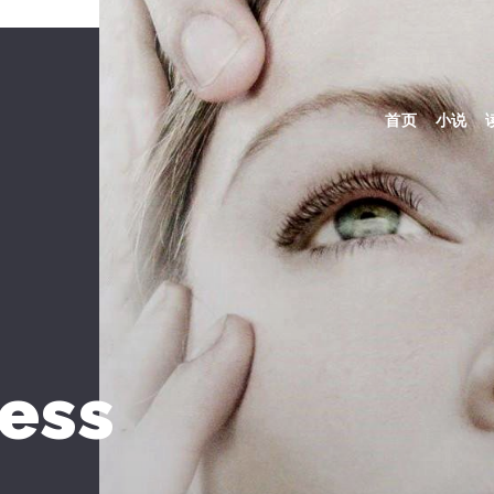
首页
小说
ess