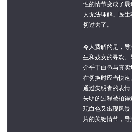
性的情节变成了展
人无法理解。医生
切过去了。
令人费解的是，导
生和妓女的寻欢。
介乎于白色与真实
在切换时应当快速
通过失明者的表情
失明的过程被拍得
现白色又出现风景
片的关键情节，导