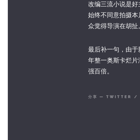
改编三流小说是好
始终不同意拍摄本
众觉得导演在胡扯
最后补一句，由于
年整一奥斯卡烂片
强百倍。
分享
—
TWITTER
/