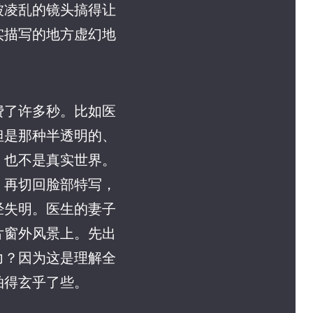
被凌乱的镜头搞得让
实描写的地方虚幻地
费了许多秒。比如医
但是那种半透明的、
，也不是真实世界。
，再切回脸部特写，
经失明。医生的妻子
片窗外风景上。先出
力？因为这是理解全
拍得玄乎了些。