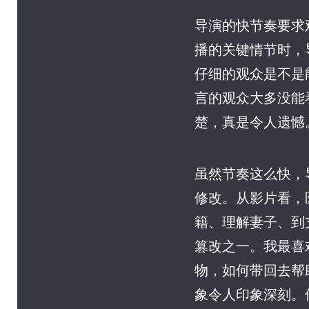
导演的快节奏要求
播的关键情节时，
仔细的观众是不是
言的观众大多没能
楚，真是令人遗憾
虽然节奏这么快，
修改。从影片看，
籍、理解妻子、到
篡改之一。我最喜
物，如何带回去帮
象令人印象深刻。