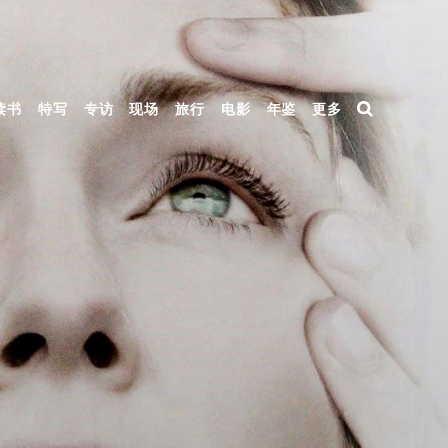
读书
特写
专访
现场
旅行
电影
年鉴
更多