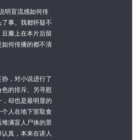
理说明盲流感如何传
头了事。我都怀疑不
。豆瓣上在本片后留
是如何传播的都不清
妥协，对小说进行了
角色的排斥、另寻慰
一，却也是最明显的
一个人在地下室取食
后堆满盲人尸体的景
够认真，本来在讲人