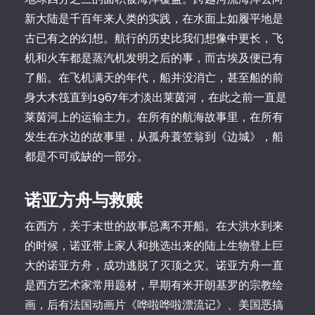
新大陆是千百年来人类的实践，在水面上如履平地是
古已有之的幻想。航行的历史比我们想像中更长，飞
机和火车都是蒸汽机发明之后的事，而古埃及便已有
了船。在飞机满天的年代，船并没消亡，甚至船的前
身大木筏直到1967年才淡出莱茵河，在此之前一直是
莱茵河上的运输主力。在所有的航海故事里，在所有
发生在水边的故事里，从孤舟蓑笠翁到《边城》，船
都是不可或缺的一部分。
诺亚方舟与救赎
在西方，关于末世的故事总离不开船。在大洪水到来
的时候，诺亚带上家人和挑选出来的陆上生物登上巨
大的诺亚方舟，成功逃脱了灭顶之灾。诺亚方舟一直
是西方艺术家常用题材，早期有米开朗基罗的宗教绘
画，后有法国动画片《哗啦哗啦漂流记》、美国恶搞