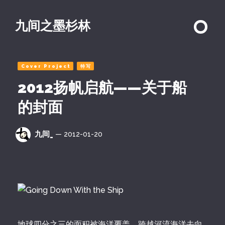
九间之墨杉林
Cover Project
特写
2012扬帆启航——关于船
的封面
九间_
— 2012-01-20
地球四分之三的面积被海洋覆盖。跨越河流海洋去向