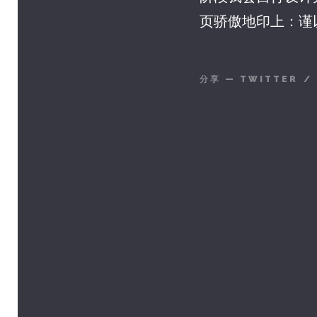
页骄傲地印上：谨
分享
—
TWITTER
/