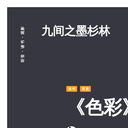
九间之墨杉林
听音 · 读书 · 观影
读书
贾曼
《色彩