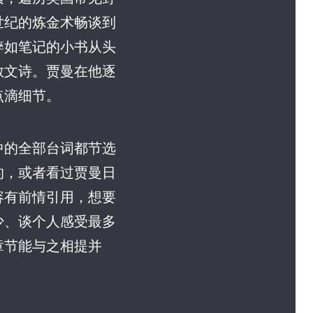
世纪的炼金术畅谈到
碎如笔记的小书从头
散文诗。贾曼在他逐
点滴细节。
中的全部台词都节选
的，或者看过贾曼日
容有前情引用，想要
少、谈个人感受最多
章节能与之相提并