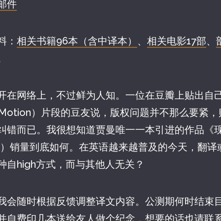
邮件
料：
相关书籍96本（含中译本）
、
相关电影17部
、
。
开在网络上，不过鲜为人知。一位在豆瓣上贴出自
n Slow Motion）片段的豆友说，版权问题并不那么
纠错而已。我很想知道贾曼唯一一本引进的作品《
ature）销量到底如何。在英语越来越普及的今天，翻
自high方式，而与其他人无关？
我会随时根据反馈调整译文内容。公测期何时结束
并自费印几本送给友人做个纪念，想要的话也请联