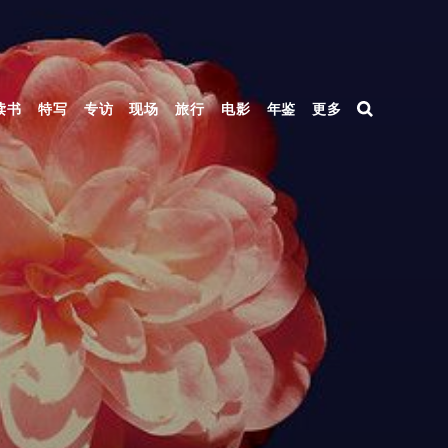
读书
特写
专访
现场
旅行
电影
年鉴
更多