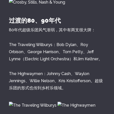
过渡的80、90年代
80年代超级乐团风气渐弱，其中有两支很大牌：
The Traveling Wilburys：Bob Dylan、Roy
Orbison、George Harrison、Tom Petty、Jeff
Lynne（Electric Light Orchestra）和Jim Keltner。
The Highwaymen：Johnny Cash、Waylon
Jennings、Willie Nelson、Kris Kristofferson。超级
乐团的形式也传到乡村乐领域。