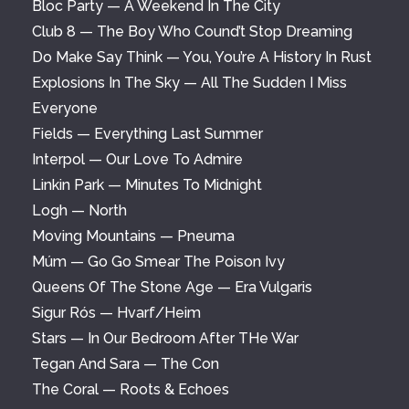
Bloc Party — A Weekend In The City
Club 8 — The Boy Who Cound’t Stop Dreaming
Do Make Say Think — You, You’re A History In Rust
Explosions In The Sky — All The Sudden I Miss
Everyone
Fields — Everything Last Summer
Interpol — Our Love To Admire
Linkin Park — Minutes To Midnight
Logh — North
Moving Mountains — Pneuma
Múm — Go Go Smear The Poison Ivy
Queens Of The Stone Age — Era Vulgaris
Sigur Rós — Hvarf/Heim
Stars — In Our Bedroom After THe War
Tegan And Sara — The Con
The Coral — Roots & Echoes