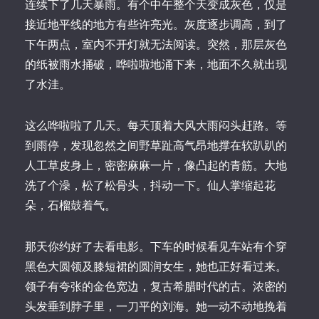
连续下了几天暴雨。有个中午整个天变成灰色，仅是
接近地平线的地方有些许亮光。灰度逐步调高，到了
下午两点，室内不开灯就无法阅读。突然，那层灰色
的纸被雨水捅破，哗啦啦地涌下来，地面不久就出现
了水洼。
这么哗啦啦了几天。每天顶着大风大雨闷头赶路。等
到雨停，发现忽然之间野草趾高气昂地撑在软趴趴的
人工草皮身上，密密麻麻一片，像凸起的青筋。大地
洗了个澡，松了松骨头，抖动一下。仙人掌缩起花
朵，石榴鼓着气。
那天你约好了去看电影。下车的时候看见车站有个穿
黑色大圆领及膝短裙的圆润女生，她也正好看过来。
领子有夸张的金色宽边，复古希腊时代的古。浓密的
头发垂到脖子里，一刀平的刘海。她一动不动地挽着