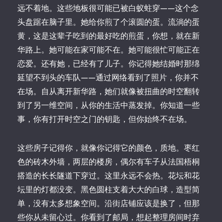
远不着地。这些地板很可能已被白蚁蛀穿——这个念
头盘踞在脑子里。她给你煎了个滚圆的蛋。流淌的蛋
黄，这是这辈子吃到的最好吃的煎蛋，你想，就在新
华路上。她可能在家可能不在。她可能很忙可能正在
恋爱。还有她，已经有了儿子。你记得她结婚时那绵
延望不到头的车队——通过网络看到了照片，你并不
在场。自从离开新华路，她们就像被扭曲的时空翻转
到了另一维空间，从你的生活中蒸发掉。你知道一些
事，你有打开时空之门的钥匙，但你始终不在场。
这些房子记得你，就像你记得它的颜色，质地。枣红
色的砖木外墙，两层的楼房，偶尔有车子从法国梧桐
搭造的长长隧道下穿过。这里永远不会热。花坛和花
坛里的灯都没变。黑色圆柱支着大大的白球，造型简
单，没有太多想象空间。沿街店铺应该是换了，但那
些你从未留心过。你看到了邮局，想起整理房间时弃