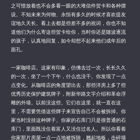
之可惜放着也不会多看一眼的大堆信件贺卡和各种摆
设。不知未来为何物、永恒有多久的时候才喜欢提友
谊地久天长。看上去都是些差不多的祝词，你也不知
道他们为什么寄这些贺卡给你，当时你还是随波逐流
的孩子，认真地回复，如今却想不起来他们成年后的
面孔。
一家咖啡店。这家有印象，仿佛去过一次，长长久久
的一次，坐了一个下午，什么也没干。你发现了一点
点变化。从咖啡店的角度望出去，那些洋房上多了些
优秀历史保护建筑牌子，附新华路文字介绍和革命浮
雕的外墙。以前没这些。它们在这里，就一直在这
里，不需要凭借这些牌子来宣告自己不会被拆掉。你
家当时没挂这种牌子。你家的石库门只是很普通的石
库门，里面既没住着富人又没住过名人。所以你看着
你家那片房屋一点一点地被拆除，翘起地板，击碎墙