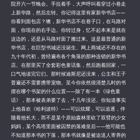
院开六一节晚会。手拉着手，大声呼叫着穿过小巷走
上新华路，然后左转。你记得这里有家新华书店——
你看到面包店？噢，新华书店不在巷子口，在马路对
面，你现在的右手边。你转过身，忆不起本来是就在
这边的，还是从马路对面了搬过来。这是最普通的新
华书店，在巨型书城还没诞生、网上商城还不存在的
九十年代初，曾经遍布各个角落的那种连锁的新华书
店。在那里买了全套彩色童话集，然后跑着回家，一
口气地读完它们。那时候迪斯尼还没来，公主和王子
普遍还不需要携带宠物。至今你依然很清楚儿时的书
摆在哪个书架的什么位置——除了有一本《绿色童
话》，那本被表弟要了去，十几年没还。你知道事实
上他喜欢《哈利波特》——可以炫耀，可以追逐，伴
随着他长大，而不是某个原始森林里砍了双臂的少女
妈妈，某个高塔里面被囚禁的落难皇后——他可能也
不知道那本书的下落，那本书就像是被迫送人寄养的