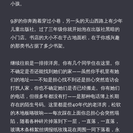
小孩。
9岁的你奔跑着穿过小巷，另一头的天山西路上有少年
儿童出版社。过了三年级你就开始泡在出版社黑暗的
小门店。书店的大小不在于占地面积，在于你感兴趣
的那类书占据了多少书架。
继续往前是一排排洋房。你有几个同学住在这里。你
不确定是否还能找到她们的家——虽然你手机里有她
们的地址——不知是担心找不到还是担心突然造访会
打扰人家，你也不确定她们是否已经搬走。你有她们
的电话，但很多年都没有打——是那种电话簿上长期
存在的陌生号码。这里都是些40年代的老洋房，松软
的木地板咯吱响——每次踩在上面你总担心会突然塌
陷，随着各种碎片掉落到下一层，一直落，一直落，
玻璃木条棉絮丝绸报纸玫瑰花在周围一同下落着，永