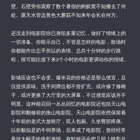
壁。石壁旁你观察了数个暑假的蚂蚁窝不知搬去了何
处。露天水管边黄色大蘑菇不知来年会长在何方。
还没走到电影院你已身陷多重记忆，做好了情绪上的
一切准备。你暗示自己，不管是怎样的电影，散场时
你都能作出忘乎所以的表情。总共十分钟的步行路
程，很可能比接下来2个小时的电影更调动你的情绪。
影城应该也不会变。爆米花的价格还是那么便宜，且
仅提供原味。洗手间蹲位都不曾扩充。或许修了修椅
子，或许更换了大厅里的大屏幕，不过感觉应该并不
明显。这种能召回一丛丛回忆的电影院还包括天山电
影院和翻修前的衡山电影院。天山电影院依然保留着
十年前的老式大放映厅，双人包厢。久坐臀部疼痛。
以前貌似是奶牛饲养场，后来成了电影院，曾经经常
悬挂大幅手绘电影海报，有时候还会把几部上映影片