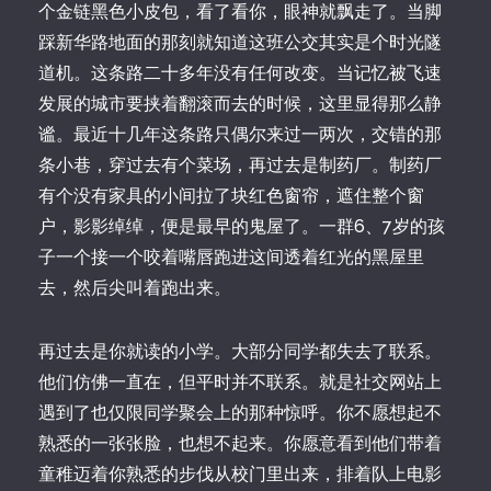
个金链黑色小皮包，看了看你，眼神就飘走了。当脚
踩新华路地面的那刻就知道这班公交其实是个时光隧
道机。这条路二十多年没有任何改变。当记忆被飞速
发展的城市要挟着翻滚而去的时候，这里显得那么静
谧。最近十几年这条路只偶尔来过一两次，交错的那
条小巷，穿过去有个菜场，再过去是制药厂。制药厂
有个没有家具的小间拉了块红色窗帘，遮住整个窗
户，影影绰绰，便是最早的鬼屋了。一群6、7岁的孩
子一个接一个咬着嘴唇跑进这间透着红光的黑屋里
去，然后尖叫着跑出来。
再过去是你就读的小学。大部分同学都失去了联系。
他们仿佛一直在，但平时并不联系。就是社交网站上
遇到了也仅限同学聚会上的那种惊呼。你不愿想起不
熟悉的一张张脸，也想不起来。你愿意看到他们带着
童稚迈着你熟悉的步伐从校门里出来，排着队上电影