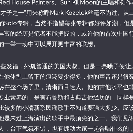
d House Painters、Sun Kil Moon的主唱
才子之一”用来称呼Mark Kozelek丝毫不为过。
的Solo专辑，当然不指望每张专辑都好评如潮，但
丰富的经历是笔者不能把握的，或许他的首次中国
的一举一动中可以展开更丰富的联想。
lek略有些发福，外貌普通的美国大叔。但是一亮嗓子便
在他体型上留下的痕迹要少得多，他的声音还是很
荡在整个场子里，清晰而且迷人。他的吉他水平也
专业素养的，是有布鲁斯和古典吉他经历的，同样
比较多的小清新系民谣歌手不知道要强大多少。应
是来过上海演出的歌手中最顶尖的之一。我们见识过Ta
人，台下气氛不错，也有煽动大家一起合唱什么的