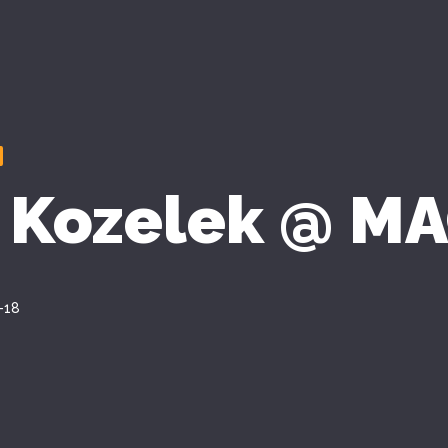
 Kozelek @ M
-18