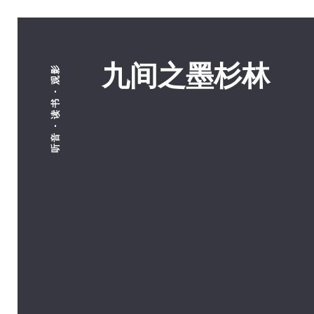
九间之墨杉林
听音 · 读书 · 观影