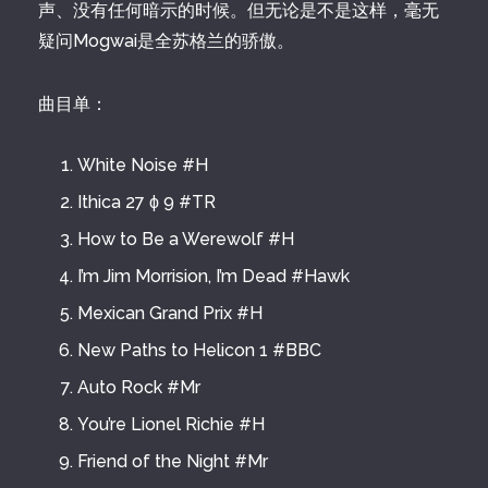
声、没有任何暗示的时候。但无论是不是这样，毫无
疑问Mogwai是全苏格兰的骄傲。
曲目单：
White Noise #H
Ithica 27 ϕ 9 #TR
How to Be a Werewolf #H
I’m Jim Morrision, I’m Dead #Hawk
Mexican Grand Prix #H
New Paths to Helicon 1 #BBC
Auto Rock #Mr
You’re Lionel Richie #H
Friend of the Night #Mr