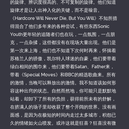
的旋律、辨识度很高的、不可复制的旋律。他们知道
旋律才是让人出神入化的关键，而不是噪音。
《Hardcore Will Never Die, But You Will》不知所措
得混合了他们多年来的各种尝试，有些东西Sonic
Youth更年轻的追随者们也在玩，一点氛围，一点朋
克，一点杂揉，这些都没有在现场大量出现。他们是
第一次来上海，他们也不知道下次何时再来，怀揣着
苏格兰人的骄傲，凯尔特人球迷的自豪，他们要带着
绿白相间的围巾来，他们要带着Satan、Father来，
带着《Special Moves》和BBC的精选歌曲来。所有
的激情，当晚可以释放出的激情。我不知道该如何形
容这种出窍的状态。自然而然地，你可能只是默默地
站着，却卸下了所有的负担，获得前所未有的舒解，
在挤满人的场子里却收获了整个开阔的世界。没有画
面感，是因为在极短的时间内走过太多城市，积怨已
久的情绪如火山喷发。或许这就是狂喜？狂喜没有微