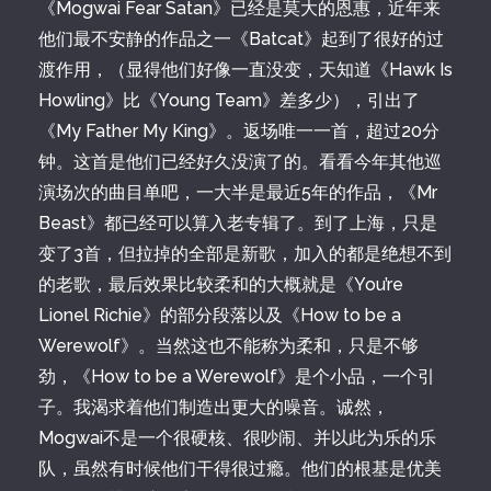
《Mogwai Fear Satan》已经是莫大的恩惠，近年来
他们最不安静的作品之一《Batcat》起到了很好的过
渡作用，（显得他们好像一直没变，天知道《Hawk Is
Howling》比《Young Team》差多少），引出了
《My Father My King》。返场唯一一首，超过20分
钟。这首是他们已经好久没演了的。看看今年其他巡
演场次的曲目单吧，一大半是最近5年的作品，《Mr
Beast》都已经可以算入老专辑了。到了上海，只是
变了3首，但拉掉的全部是新歌，加入的都是绝想不到
的老歌，最后效果比较柔和的大概就是《You’re
Lionel Richie》的部分段落以及《How to be a
Werewolf》。当然这也不能称为柔和，只是不够
劲，《How to be a Werewolf》是个小品，一个引
子。我渴求着他们制造出更大的噪音。诚然，
Mogwai不是一个很硬核、很吵闹、并以此为乐的乐
队，虽然有时候他们干得很过瘾。他们的根基是优美