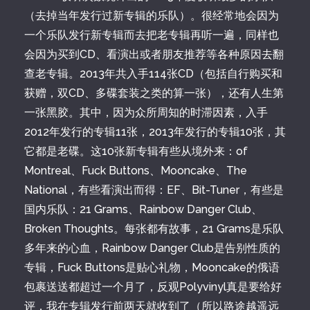
（去掉当年发行过新专辑的乐队）。很经常地会因为
一个乐队发行新专辑而去把老专辑再听一遍，同样也
会因为买到CD、看演出或者朋友推荐等各种原因去翻
查老专辑。2013年共入手114张CD（包括自行购买和
获赠，双CD、多碟套装之类的算一张），还有人生第
一张黑胶。其中，因为众所周知的时滞因素，入手
2012年发行的专辑11张，2013年发行的专辑10张，其
它都是老碟。这10张新专辑有些从境外来：of
Montreal、Fuck Buttons、Mooncake、The
National，有些看演出而得：EF、Bit-Tuner，有些是
国内乐队：21 Grams、Rainbow Danger Club、
Broken Thoughts。每张都有故事，21 Grams是乐队
多年来的心血，Rainbow Danger Club是告别性质的
专辑，Fuck Buttons是贴心礼物，Mooncake的俄语
包裹送送都超过一个月了，反观Polyvinyl真是要给好
评，我在专辑发行前两天就收到了（所以路途越遥远