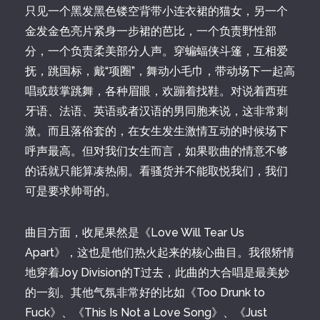
只见一个黑发黑色镂空背带小连衣裙的猫女，另一个
金发金色亮片紧身一步裙的芭比，一个负责野性部
分，一个负责柔美部分人声。穿蝙蝠侠斗篷，互相爱
抚，跳国标，戴“项圈”，舞动小毛巾，带动场下一起高
唱或鼓掌跳舞，各种眉眼，欢蹦着找鞋。对说着西班
牙语、法语、英语或者汉语的男同胞来说，这非常刺
激。而且落俗套的，在女生发生激情互动的时候场下
呼声最高。但对我们女生而言，如果歌曲的情意不够
的话就只能算凑热闹。看骚货并不能取悦我们，我们
可是要求帅哥的。
曲目方面，收尾果然是《Love Will Tear Us
Apart》，这也是他们热火起来的核心曲目。我很矫情
地穿着Joy Division的T过去，此曲的大合唱是最美妙
的一刻。其他气氛非常好的比如《Too Drunk to
Fuck》、《This Is Not a Love Song》、《Just