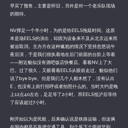
早买了预售，主要是怀旧，另外是对一个老乐队现场
的期待。
NV撑足一个半小时，为的是给EELS拖延时间。这原
本是场EELS的演出，却因为设备来不及从北京运来而
被迫取消。主办方在这种尴尬的情况下坚持忽悠说午
夜后演，于是我们很执着地在后门前面的台阶上等着
——附近貌似没有酒吧饭店快餐店。看着NV上了大
巴。过了很久，又眼看着EELS从眼前走过。貌似他们
说了bye bye。但是我们几个人都木然了，没有认出
E，也没有上前打招呼或者拍照什么的。当时大约是晚
上12点40左右，足足等了2小时。而EELS抵沪后等待
了应该超过7小时。
刚开始以为是民航，后来确认说是铁路运输，但这俩
在国内都是不靠谱交通工具。刮个风下个雨就悲剧