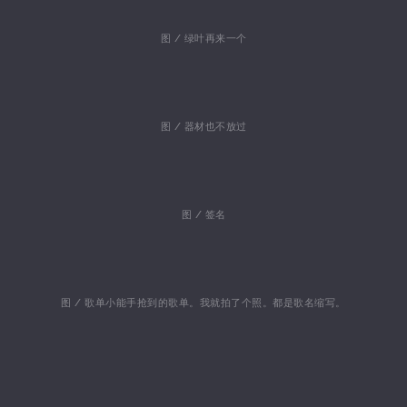
图 / 绿叶再来一个
图 / 器材也不放过
图 / 签名
图 / 歌单小能手抢到的歌单。我就拍了个照。都是歌名缩写。