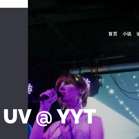
首页
小说
c UV @ YYT