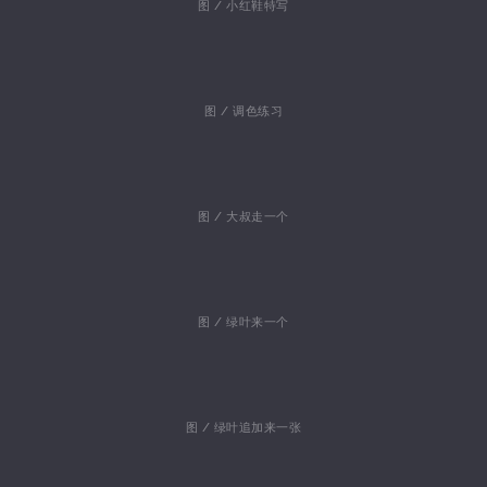
图 / 小红鞋特写
图 / 调色练习
图 / 大叔走一个
图 / 绿叶来一个
图 / 绿叶追加来一张