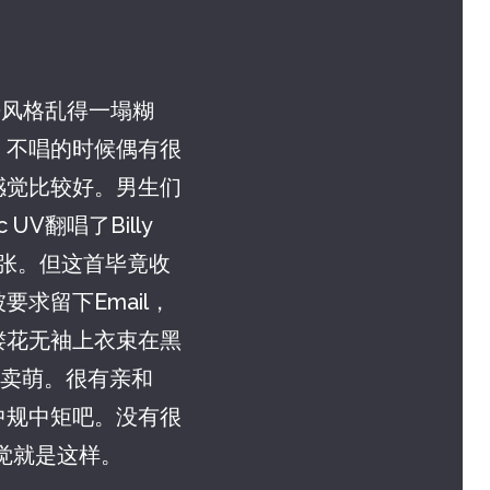
下来风格乱得一塌糊
。不唱的时候偶有很
感觉比较好。男生们
V翻唱了Billy
专辑一张。但这首毕竟收
求留下Email，
镂花无袖上衣束在黑
T卖萌。很有亲和
中规中矩吧。没有很
感觉就是这样。