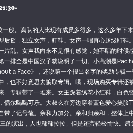
21:30-
V现场比较一般。离队的人比现有成员多得多，这么多年
型后摇，独立女声，盯鞋。女声一唱真心超级盯鞋
一片乱。女声我向来不是很有感觉，她不唱的时候
排全是中国汉子就说明了一切。小高潮是Pacific U
 Without a Face》，还说第一个报出名字的奖励
中，也不好意思去骗取专辑。哦，现场购买专辑还被要
来。专辑带了一堆来。女主跺着绣花小红鞋，白色
，偶尔喝喝可乐。大叔么在旁边穿着蓝色爱心笑脸
自带了记号笔。亲和力加分。亲和归亲和，整体上
点，周三的演出，人也稀稀拉拉。但是还蛮轻松愉快。