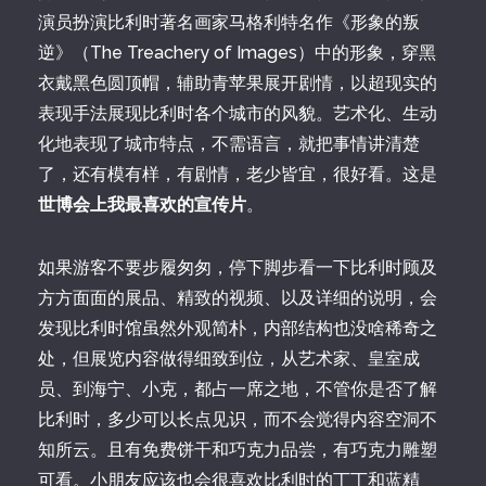
演员扮演比利时著名画家马格利特名作《形象的叛
逆》（The Treachery of Images）中的形象，穿黑
衣戴黑色圆顶帽，辅助青苹果展开剧情，以超现实的
表现手法展现比利时各个城市的风貌。艺术化、生动
化地表现了城市特点，不需语言，就把事情讲清楚
了，还有模有样，有剧情，老少皆宜，很好看。这是
世博会上我最喜欢的宣传片
。
如果游客不要步履匆匆，停下脚步看一下比利时顾及
方方面面的展品、精致的视频、以及详细的说明，会
发现比利时馆虽然外观简朴，内部结构也没啥稀奇之
处，但展览内容做得细致到位，从艺术家、皇室成
员、到海宁、小克，都占一席之地，不管你是否了解
比利时，多少可以长点见识，而不会觉得内容空洞不
知所云。且有免费饼干和巧克力品尝，有巧克力雕塑
可看。小朋友应该也会很喜欢比利时的丁丁和蓝精