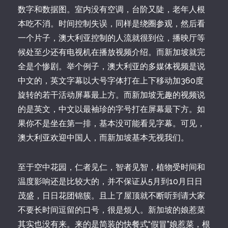
数字和数据图。室内没有空调，台阶又陡，老年人根
本吃不消。时间控制失误，同样是绕圈参观，然后看
一个片子，澳大利亚控制的人流就很到位，播映厅等
候处至少还有电视机在播放视频介绍。而新加坡就完
全是个惨剧。举个例子，澳大利亚的多媒体视频是说
中文的，英文字幕以大号字体打在上下移动加360度
旋转的若干活动屏幕最上方。而新加坡无趣的视频说
的是英文，中文以最袖珍的字号打在屏幕最下方。如
果你不是坐在第一排，基本没可能看见字幕。可见，
澳大利亚欢迎中国人，而新加坡基本无视我们。
至于空中花园，仁者见仁，智者见智，植物受时间和
温度影响还是比较大的，并不保证从5月到10月日日
茂盛，日日花团锦簇。且上了屋顶就不断听到请大家
不要长时间逗留的口号，很是烦人。新加坡的娘惹菜
其实也没有来。来的是简装的快餐式“假冒”娘惹菜，根