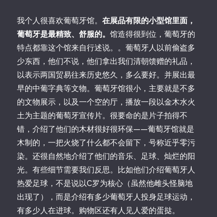
我个人很喜欢葡萄牙馆。
在展品有限的小型馆里面，
葡萄牙是最精致、舒服的。
馆造得很到位，葡萄牙的
特点都靠这个馆来自行述说。。葡萄牙人以前偷盗多
少东西，他们不说，他们拿出我们清朝馈赠的礼品，
以表示两国贸易往来历史悠久，多么要好。并展出最
早的中葡字典等文物。葡萄牙馆很小，主要就是不多
的文物展示，以及一个空的厅，播放一段以金木水火
土为主题的葡萄牙宣传片。很要命的是片子拍得不
错，介绍了他们的木材很好很环保——葡萄牙馆就是
木制的，一把火烧了什么都不会留下，号称近乎零污
染。还很自然地介绍了他们的音乐、足球、灿烂的阳
光。有些细节需要我们反思。比如他们介绍葡萄牙人
热爱足球，不是说以C罗为核心（虽然他雌头怪脑地
出现了），而是介绍有多少葡萄牙人投身足球运动，
有多少人在进球。购物区还有人见人爱的蛋挞。