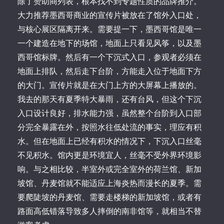
除了赞助商列表，根本找不到专题性质的品牌推介。
大力推荐墨西哥商业的宣传片被放在了馆外入口处，
与核心展区隔离开来。需要提一下，墨西哥馆是唯一
一个建造在地下的场馆，地面上只看见风筝，以及墨
西哥馆标牌。然后有一个下沉式入口，参观者必须在
地面上排队，然后走下台阶，方能走入位于地面下方
的大门。宣传片就是在大门上方的大屏幕上播放的。
我去的那天有夏季特大暴雨，还有台风，但这个下沉
入口设计良好，排水能力强，虽然整个台阶到入口部
分完全暴露在外，按照水往低处流的事实，理应有积
水。但在地面上已经有积水的情况下，下沉入口丝毫
不见积水。馆内更是环境宜人，丝毫不受外界环境影
响。与之相比较，半室外或完全室外的荷兰馆、新加
坡馆、丹麦馆就不能适应上海炎热而漫长的夏季。需
要爬陡坡的丹麦馆、需要走楼梯的新加坡馆，或者有
路面高低错落导致多人摔倒的南非馆等，就相当不替