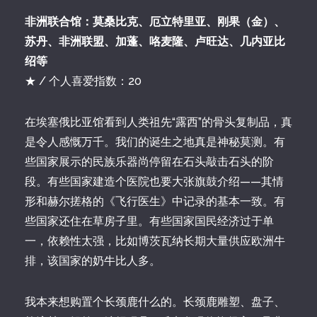
非洲联合馆：莫桑比克、厄立特里亚、刚果（金）、
苏丹、非洲联盟、加蓬、咯麦隆、卢旺达、几内亚比
绍等
★ / 个人喜爱指数：20
在埃塞俄比亚馆看到人类祖先“露西”的骨头复制品，真
是令人感慨万千。我们的诞生之地真是神秘莫测。有
些国家展示的民族乐器尚停留在石头敲击石头的阶
段。有些国家建造个医院也要大张旗鼓介绍——其情
形和赫尔搓格的《飞行医生》中记录的基本一致。有
些国家还住在草房子里。有些国家国民经济过于单
一，依赖性太强，比如博茨瓦纳长期大量供应欧洲牛
排，该国家的奶牛比人多。
我本来想购置个长颈鹿什么的。长颈鹿雕塑、盘子、