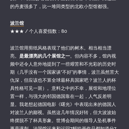
的丹麦强多了，比一堆同类型的北欧小型馆都强。
波兰馆
★★★ / 个人喜爱指数：80
波兰馆用剪纸风格表现了他们的树木。相当相当漂
亮。
是最漂亮的几个展馆之一
。但内容不多，馆内视
频中还令人意外地提到了一些艰苦和不光彩的历史时
期（几乎没有一个国家谈“不好”的事情，波兰虽然苦大
仇深，但应该也不算全球最杯具国家吧？波兰人的杯
具性格可见一斑）。意料之中的不幸，展馆和地理位
置一样，与强大的邻国德国靠在一起，人气反差明
显。我老想起德国电影《曙光》中表现出来的德国人
对波兰人的鄙视。虽然这几年情况好转，但大波波始
终摆脱不了杯具形象。世博会期间的领导人坠机事件
更是讽刺。法国馆运来和运回7幅绘画作品都知道分7