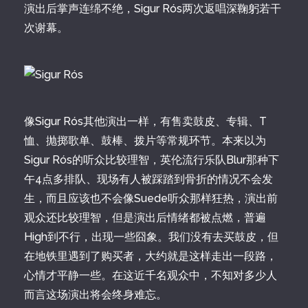
演出后掌声连绵不绝，Sigur Rós两次返唱深鞠躬若干
次谢幕。
像Sigur Rós其他演出一样，有售卖鼓皮、专辑、T
恤、抛掷歌单、鼓棒、拨片等常规环节。本来以为
Sigur Rós的听众比较理智，英伦流行乐队Blur那种下
午4点多排队、现场有人被踩踏到骨折的情况不会发
生，而且应该也不会像Suede听众那样狂热，演出前
观众还比较理智，但是演出后情绪都被点燃，普遍
High到不行，出现一些囧象。我们没有去买鼓皮，但
在地铁里遇到了购买者，大约就是这样走出一段路，
心情才平静一些。在这近千名观众中，不知对多少人
而言这场演出将会终身难忘。