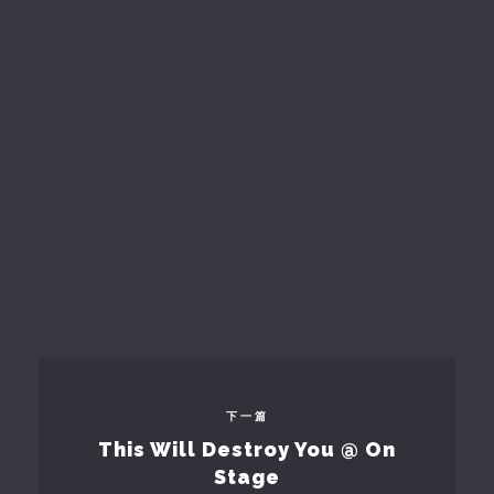
下一篇
This Will Destroy You @ On
Stage