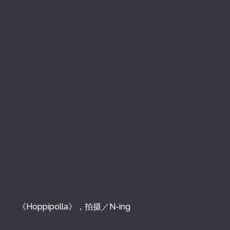
《Hoppípolla》，拍摄／N-ing