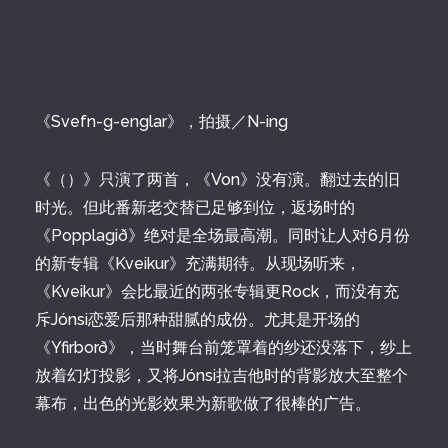
《Svefn-g-englar》，拍摄／N-ing
《（）》只演了两首，《Von》没有演。翻过去的旧
时光。但此番新老交替已足够到位，返场时的
《Popplagið》绝对是全场最高潮。同时让人对6月份
的新专辑《Kveikur》充满期待。从现场听来，
《Kveikur》会比最近的两张专辑更Rock，而没有充
斥Jónsi恋爱后那种甜腻的成份。尤其是开场的
《Yfirborð》，当时舞台前笼罩着的纱还没落下，纱上
放着幻灯投影，又将Jónsi拉吉他时的背影放大至整个
幕布，出色的光影效果为新歌做了很棒的广告。