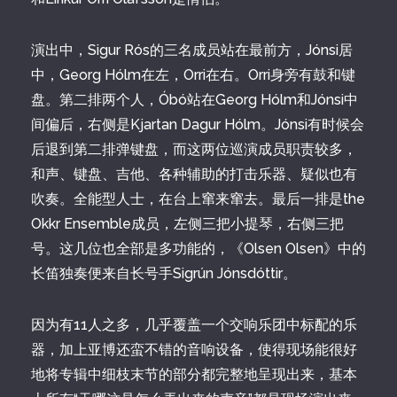
演出中，Sigur Rós的三名成员站在最前方，Jónsi居
中，Georg Hólm在左，Orri在右。Orri身旁有鼓和键
盘。第二排两个人，Óbó站在Georg Hólm和Jónsi中
间偏后，右侧是Kjartan Dagur Hólm。Jónsi有时候会
后退到第二排弹键盘，而这两位巡演成员职责较多，
和声、键盘、吉他、各种辅助的打击乐器、疑似也有
吹奏。全能型人士，在台上窜来窜去。最后一排是the
Okkr Ensemble成员，左侧三把小提琴，右侧三把
号。这几位也全部是多功能的，《Olsen Olsen》中的
长笛独奏便来自长号手Sigrún Jónsdóttir。
因为有11人之多，几乎覆盖一个交响乐团中标配的乐
器，加上亚博还蛮不错的音响设备，使得现场能很好
地将专辑中细枝末节的部分都完整地呈现出来，基本