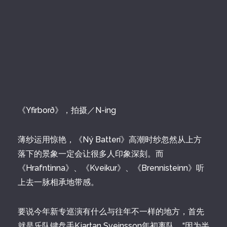
《Yfirborð》，拍摄／N-ing
薄纱运用惊艳，《Ný Batterí》高潮时纱忽然从上方
落下的景象一定会让很多人印象深刻。而
《Hrafntinna》、《Kveikur》、《Brennisteinn》听
上去一脉相承地带感。
要说今年新专巡演有什么与往年不一样的地方，首先
就是乐队键盘手Kjartan Sveinsson年初离队，“因为半