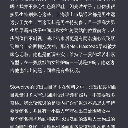
吗？我并不关心红色高跟鞋、闪光片裙子，但仿佛很
多男生特别关心这些。上海演出市场通常都是男生远
远少于女生，而这天却是男生特别多，且一群高大男
生早早霸占场子中间瑞秋女神将要站的位置前方，从
头到位目不斜视。演出结束后更是有两名痴心汉飞跃
到舞台上企图拥抱女神。那啥Neil Halstead早就被大
家忘记啦。他也是低调朴实，维持了一贯的艰苦朴素
造型，在一旁默默为女神护航——说是护航，他这边
吉他也出出问题，同样是有些状况。
Slowdive的演出曲目基本在预料之中，演出长度和曲
目数量很多人写过回顾拍过视频和照片，不需要我多
赘述。我比较惊讶的是场内群众们迟迟不愿退去坚持
要等签名，并且有一小撮人坚守在出口处围堵女神。
整个签名拥抱场面和各种以泪洗面的激动人士构成的
画面特别奇怪，这种热烈场面更多应该出现在追逐韩