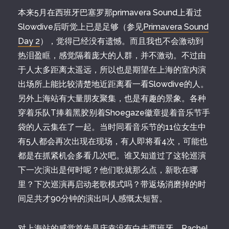
本来5月在西班牙巴塞罗那primavera Sound上看过
Slowdive后听觉上已是足够（参见
Primavera Sound
Day 2
），觉得已经没有遗憾。而且我也不会激动到
热泪盈眶，感觉隔着庞大的人群，并不激动。不过由
于人太多距离太遥远，所以也是期望在上海的室内演
出场所上能比较清楚地近距离看一看Slowdive的人。
另外上海站有大量朋友聚集，也是有趣的景象。各种
穿着乐队T捧着黑胶别着Shoegaze徽章提着音乐节手
袋的人云集在了一起。当时同看音乐节的11位女生中
有5人都会再次出现在现场，有人即将看4次，可能也
都是在抓紧机会多看几次吧。谁又知道过了这轮巡演
下一次演出是何时呢？他们歌就那么点，新歌在哪
里？下次巡演再启动老歌模式吗？带返场消磨掉的时
间足共才90分钟的演出叫人感慨太短暂。
对上海站的感觉首先是庆幸没有白去西班牙。Rachel