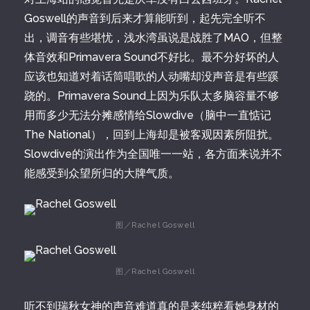
Goswell的声音到后来才算能听到，起先完全听不
出，调音有些堪忧，浅水湾虽说是战胜了MAO，但整
体音效和Primavera Sound不好比。最不分好坏的人
应该也知道对着话筒唱歌的人动嘴却没声音是有些蹊
跷的。Primavera Sound上因为乐队太多脑容量不够
用而多少无法分摊感情给Slowdive（脑中一直惦记
The National），回到上海却是被客观因素所阻扰。
Slowdive的演出作为全国唯一一站，各方面来说并不
能感受到众望所归的大牌气质。
图／Rachel Goswell
图／Rachel Goswell
听不到瑞秋女神的声音难道真的是来纯粹看她身材的