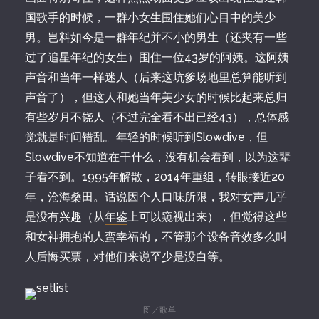
国歌手的时候，一群小女生围住她们心目中的美少
男。岂料如今是一群年纪并不小的男生（还夹有一些
过了追星年纪的女生）围住一位43岁的阿姨。这阿姨
声音和当年一样迷人（后来这坑爹场地里总算能听到
声音了），但这人和她当年美少女的时候比起来总归
有些岁月不饶人（不过完全看不出已经43），总体感
觉就是时间错乱。年轻的时候听到Slowdive，但
Slowdive不知道在干什么，没有机会看到，以为这辈
子看不到。1995年解散，2014年重组，转眼接近20
年，沧海桑田。话说因个人口味所限，我对女声几乎
是没有兴趣（从
年鉴
上可以窥视出来），但觉得这些
和女神拥抱的人蛮幸福的，不管那个设备音效多么叫
人后悔买票，对他们来说至少是没白等。
图／歌单