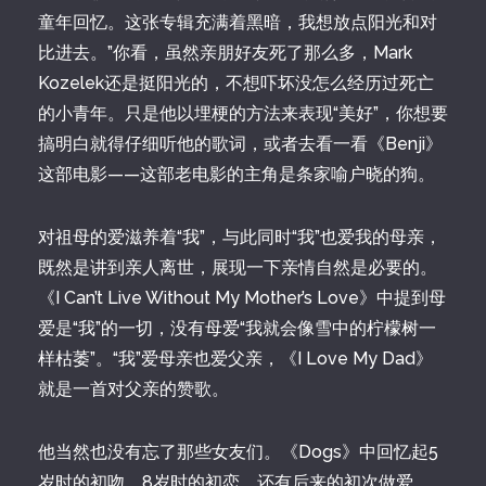
童年回忆。这张专辑充满着黑暗，我想放点阳光和对
比进去。”你看，虽然亲朋好友死了那么多，Mark
Kozelek还是挺阳光的，不想吓坏没怎么经历过死亡
的小青年。只是他以埋梗的方法来表现“美好”，你想要
搞明白就得仔细听他的歌词，或者去看一看《Benji》
这部电影——这部老电影的主角是条家喻户晓的狗。
对祖母的爱滋养着“我”，与此同时“我”也爱我的母亲，
既然是讲到亲人离世，展现一下亲情自然是必要的。
《I Can’t Live Without My Mother’s Love》中提到母
爱是“我”的一切，没有母爱“我就会像雪中的柠檬树一
样枯萎”。“我”爱母亲也爱父亲，《I Love My Dad》
就是一首对父亲的赞歌。
他当然也没有忘了那些女友们。《Dogs》中回忆起5
岁时的初吻，8岁时的初恋，还有后来的初次做爱，