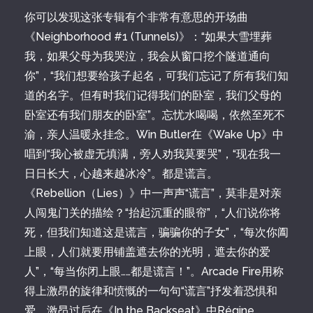
你可以发现这张专辑有个非常有意思的开场曲
《Neighborhood #1 (Tunnels)》：“如果大雪埋葬
我，如果父母为我哭泣，我会从窗口挖个隧道通向
你”，“我们想要给孩子起名，可我们忘记了所有我们知
道的名字。但有时我们记得我们的卧室，我们父母的
卧室还有我们朋友的卧室”。忘忧水喝喝，依然至死不
渝，亲人温暖永挂念。Win Butler在《Wake Up》中
唱到“我心被虚无填满，旁人劝我莫要哭”，“现在我一
日日长大，心越来越冰冷”。都是谎言。
《Rebellion（Lies）》中一声声“谎言”，莫非是对亲
人闯鬼门关的描绘？“抬起沉重的眼帘”，“人们说你将
死，但我们知道这是谎言，骗骗你的子女”，“每次你阖
上眼，人们就要用铺盖遮去你的光明，遮去你的爱
人”，“每当你闭上眼……都是谎言！”。Arcade Fire用称
得上激昂的旋律和愤慨的一句句“谎言”抒发着恐惧和
爱。激昂过后在《In the Backseat》中Régine