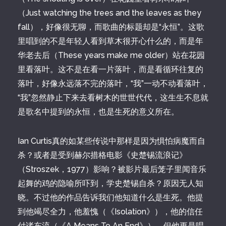
（Just watching the trees and the leaves as they
fall），好像很无聊，而歌曲的标题却是“永恒”。这歌
里唱到的不是年轻人看到草木很开心什么的，而是年
华老去后（These years make me older）站在花园
里看落叶。这不是在看一片落叶，而是看循环往复的
落叶，好像永远落不完的落叶，“我”一动不动看落叶，
“我”忽然静止下来去看树木的世世代代，这生生不息就
是歌名中提到的永恒，也是生死的意义所在。
Ian Curtis真的如某些传说中那样是因为惧怕病魔而自
杀？或者是受到赫尔措格电影《史楚锡流浪记》
（Stroszek，1977）影响？被影片最后笼子里闻音乐
起舞的鸡的隐喻所吓到，学史楚锡自杀？原因无人知
晓。不过他的作品告诉我们他知道什么是生死。他提
到他竭尽全力，他羞愧（《Isolation》），他的信任
付诸东流（《A Means To An End》），但他更是唱