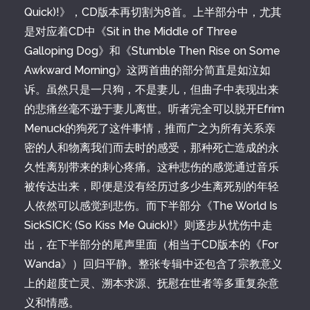
Quick)!》，CD版本再切割为8首。上半部分中，尤其
是对应着CD中《Sit in the Middle of Three
Galloping Dog》和《Stumble Then Rise on Some
Awkward Morning》这两首曲的部分简直是如泣如
诉。虽然只是一只狗，不是妻儿，但曲子中表现出来
的悲痛丝毫不逊于妻儿离世。听者完全可以脱开Efrim
Menuck的狗死了这件事情，推而广之为所有关系亲
密的人和物离我们而去时的感受，那种死亡造成的永
久性离别带来的刺心疼痛。这种悲伤的感觉通过音乐
被传达出来，即便是没有经历过多少生离死别的年轻
人依然可以感觉到悲伤。而下半部分《The World Is
SickSICK; (So Kiss Me Quick)!》则逐步从忧伤中走
出，在下半部分的尾声里面（相当于CD版本的《For
Wanda》）回归平静。整张专辑中还包含了宗教意义
上的超度亡灵、溯本求源、抚慰在世者等多重复杂意
义和情感。