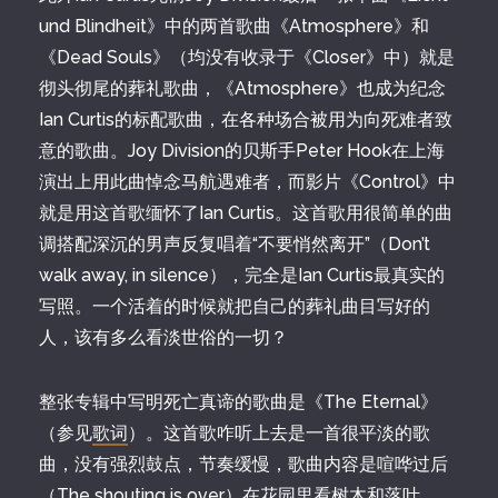
und Blindheit》中的两首歌曲《Atmosphere》和
《Dead Souls》（均没有收录于《Closer》中）就是
彻头彻尾的葬礼歌曲，《Atmosphere》也成为纪念
Ian Curtis的标配歌曲，在各种场合被用为向死难者致
意的歌曲。Joy Division的贝斯手Peter Hook在上海
演出上用此曲悼念马航遇难者，而影片《Control》中
就是用这首歌缅怀了Ian Curtis。这首歌用很简单的曲
调搭配深沉的男声反复唱着“不要悄然离开”（Don’t
walk away, in silence），完全是Ian Curtis最真实的
写照。一个活着的时候就把自己的葬礼曲目写好的
人，该有多么看淡世俗的一切？
整张专辑中写明死亡真谛的歌曲是《The Eternal》
（参见
歌词
）。这首歌咋听上去是一首很平淡的歌
曲，没有强烈鼓点，节奏缓慢，歌曲内容是喧哗过后
（The shouting is over）在花园里看树木和落叶