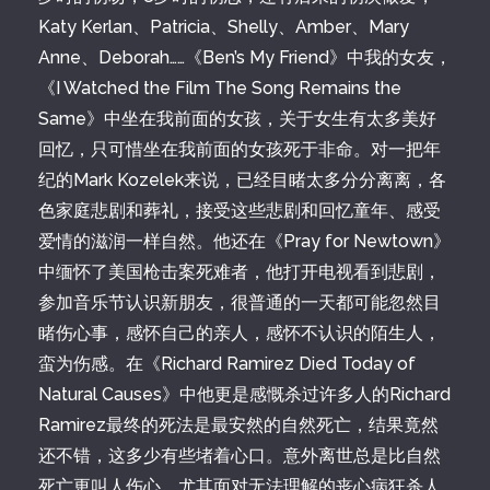
Katy Kerlan、Patricia、Shelly、Amber、Mary
Anne、Deborah……《Ben’s My Friend》中我的女友，
《I Watched the Film The Song Remains the
Same》中坐在我前面的女孩，关于女生有太多美好
回忆，只可惜坐在我前面的女孩死于非命。对一把年
纪的Mark Kozelek来说，已经目睹太多分分离离，各
色家庭悲剧和葬礼，接受这些悲剧和回忆童年、感受
爱情的滋润一样自然。他还在《Pray for Newtown》
中缅怀了美国枪击案死难者，他打开电视看到悲剧，
参加音乐节认识新朋友，很普通的一天都可能忽然目
睹伤心事，感怀自己的亲人，感怀不认识的陌生人，
蛮为伤感。在《Richard Ramirez Died Today of
Natural Causes》中他更是感慨杀过许多人的Richard
Ramirez最终的死法是最安然的自然死亡，结果竟然
还不错，这多少有些堵着心口。意外离世总是比自然
死亡更叫人伤心，尤其面对无法理解的丧心病狂杀人