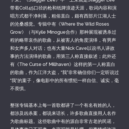
带着Colt45口径的枪和纸牌浪迹天涯，歌词内容和演
唱方式都干净利落，粗俗直白，颇有西部片江湖人士
的沧桑感觉。专辑中有《Where the Wild Roses
Grow》（与Kyile Minogue合作）那种展现被诱杀过
程的略带哀伤的歌曲，从被害人的角度演绎，有男声
和女声多人对话；也有大量Nick Cave以说书人讲故
事的方法演绎的歌曲，用第三人称直接叙述；此外还
有《The Curse of Millhaven》这样的第一人称直白
的歌曲，作为江洋大盗，“我”非常确信你们一定听说过
“我”的案子，像电影中的所有惯犯一样自信、诚实，毫
不畏惧。
整张专辑基本上每一首歌都讲了一个有名有姓的人，
都涉及凶杀案，都说来话长，许多歌曲直接用人名作
为歌曲标题。这些歌曲中有的源自非常古老的民谣，