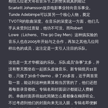
相信几位老大哥在音乐节上的赞美就真的能让
Scarlett Johansson放弃电影事业转向音乐事业。
Tunde Adebimpe可以算另一个核心人物，奠定
TVOTR的歌曲深度。在音乐的深度这一方面，他们几
乎从未受到过质疑，他功不可没。而Robert
Lowe（Lichens、The 90 Day Men）这种搞实验的
音乐人也在2005年开始与之合作，再加之其他几位同
样出色的成员，这注定是一支引人注目的乐队。
这也是一支才华横溢的乐队。乐队成员“杂事”太多，并
没有整天围坐在一起抓头皮做音乐。新专辑统共11首
歌，只做了30余个demo，录了20多首，近乎两首里
取一首，能达到这种效果算相当厉害的了，他们还想
着每首录音都收。专辑名和封面设计都挺让人费解
的。单曲封面弄得如此简陋怎么看都像在糊弄听众。
不过考虑到他们的封面向来无法入眼，专辑名即便解