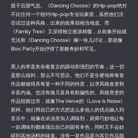
股子后朋气息。《Dancing Choose》的Hip-pop绝对
不比任何一个纽约Hip-pop专业玩家差，虽然他们没
尝试过这种风格，出来的效果却相当地道。而
《Family Tree》又深得独立摇滚精髓，从前奏开始就
无法和《Dancing Choose》搁一块儿讨论，那就像
Bloc Party开始抒情了那般奇妙和罕见。
黑人的率直夹杂着复古的躁动和强烈的节奏，这一切
是那么锐利，那么不可思议。他们不是生硬地将每首
作品都做得具有某一种不同的特质，以求风格改变和
丰富内涵。也没有做几首具有欺骗性的、风格突变的
作品招摇过市，就像The Verve的《Love Is Noise》
那样。他们用自己的方式把这么多他人的优点融入到
音乐中，就像在浓汤里加入调味剂，厨师巧妙地让每
一款调味剂都体现出自己的固有本色，同时又不会妨
碍到其他汤料的味道。没有一首作品是与其它作品脱