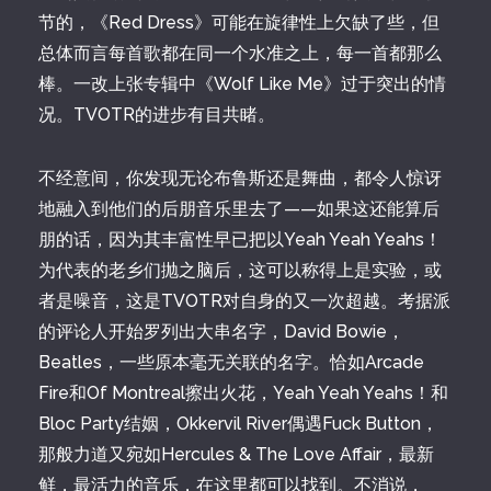
节的，《Red Dress》可能在旋律性上欠缺了些，但
总体而言每首歌都在同一个水准之上，每一首都那么
棒。一改上张专辑中《Wolf Like Me》过于突出的情
况。TVOTR的进步有目共睹。
不经意间，你发现无论布鲁斯还是舞曲，都令人惊讶
地融入到他们的后朋音乐里去了——如果这还能算后
朋的话，因为其丰富性早已把以Yeah Yeah Yeahs！
为代表的老乡们抛之脑后，这可以称得上是实验，或
者是噪音，这是TVOTR对自身的又一次超越。考据派
的评论人开始罗列出大串名字，David Bowie，
Beatles，一些原本毫无关联的名字。恰如Arcade
Fire和Of Montreal擦出火花，Yeah Yeah Yeahs！和
Bloc Party结姻，Okkervil River偶遇Fuck Button，
那般力道又宛如Hercules & The Love Affair，最新
鲜，最活力的音乐，在这里都可以找到。不消说，