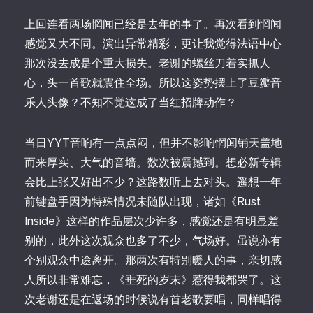
上回连看两场惘闻已经是去年的事了。再次看到惘闻
感觉又大不同。演出异常精彩，更让我觉得法语中心
那次没去成是个重大损失。老谢的螺丝刀着实抓人
心，头一首歌就震住全场。所以这姿势摆上了豆瓣音
乐人头像？不知不觉这成了当红招牌动作？
当日YYT音响有一点点闷，但并不影响惘闻铺天盖地
而来厚实、大气的音墙。数次被震撼到。想必新专辑
会比上张又好出不少？这路数听上去对头。遥想一年
前键盘手因为特殊情况未随队出现，诸如《Rust
Inside》这样的作品层次少许多，感觉还是有明显差
别的，此外这次观众也多了不少，气场好。虽说亦有
个别观众中途离开。那两次有特别暖人的事，亲切感
人所以非常难忘，《垂死的岁末》惹得我都哭了。这
次老谢还是在返场的时候说有首老歌要唱，同样唱得