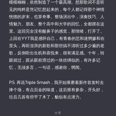
模模糊糊，依然制造了一个最高潮。想那歌词不是听
见的纯粹是凭记忆想起来的，每个人都记得那个神情
恍惚的岁末，也算奇事。整场演出中，演奏技巧、人
情魅力、朋友、整个高中和大学的回忆，全都摆在这
里。这回完全没有酸鼻子的感觉，那情绪，打开了。
上回在YYT我是感怀自己，有青春的悲和迷惘掺和在
里头，再听澎湃的新歌和那些搞不清听过多少遍的老
歌，反倒听出生机和喜悦来，很有满足感。十年，转
眼就过，跟从眼前滑过的一块丝绸似的，有许多记
忆，无须多言，一句话，感谢你，惘闻。
P.S. 再说Triple Smash，我开始琢磨着新作首发时去
捧个场，有点后金的味道，这后摇有参杂，开头好，
往后几首有些平了木了，貌似有点潜力。
分享