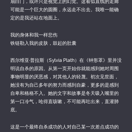
扇白门，或许只是视觉上的幻觉。这看似直线的走廊
可能是一个巨大的圆圈，永远走不出去。我唯一能确
定的是我还站在地面上。
我的身体和我一样悲伤
铁链勒入我的皮肤，鼓起的肚囊
西尔维亚·普拉斯（Sylvia Plath）在《钟形罩》里并没
明说自杀的原因。从第一页开始你就能感到她对周围
事物明显的厌恶感，对其他人的轻蔑。初次见世面，
她没有为自己多年的努力而感到自豪，更多的是感到
自卑和格格不入。她的文字和故事是冬天吸入嘴里的
第一口冷气，呛得直咳嗽，不可能再吐出来，直灌肺
底。
这是一个最终自杀成功的人对自己某一次差点成功的