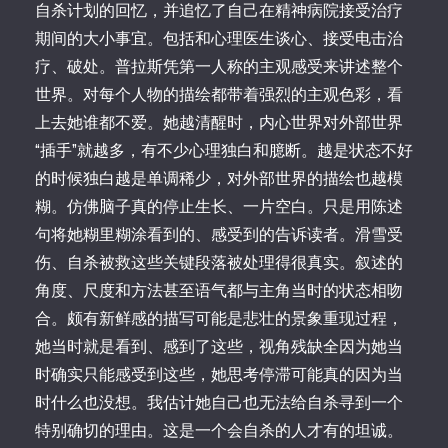
自杀计划的回忆，并追忆了自己在精神病院接受治疗
期间的大小事宜。包括和心理医生谈心、接受电击治
疗、破处。普拉斯凭第一人称的主观感受来讲述整个
世界。对每个人物的描绘都带着强烈的主观色彩，看
上去她谁都不爱。她越清醒时，内心世界对外部世界
“插手”就越多，有不少心理独白和臆断。越是状态不好
的时候独白越是单调稀少，对外部世界的描绘也越模
糊。仿佛脑子真的停止生长、一片空白。只是用陈述
句将她糊里糊涂看到的、感受到的告诉读者。滑雪受
伤、自杀被救这些关键段落被处理得很真实。叙述的
角度、尺度和方法甚至语气都与主角当时的状态相吻
合。颇有新鲜感的描写可能是悲壮的景象重现过程，
她当时就是看到、感到了这些，视角残缺全因为她当
时确实只能感受到这些，她思考停滞可能真的因为当
时什么也没想。我估计她自己也无法给自杀寻到一个
特别确切的理由。这是一个会自杀的人才有的坦诚。