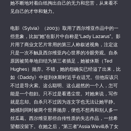
她不断地对着白纸掏出自己的无力和悲苦，从来看不
见自己的才华和魅力。
电影《Sylvia》（2003）取用了西尔维亚作品中的一
些意象，比如“她”在影片中自称是“Lady Lazarus”。影
片用了商业文艺片常用的第三人称叙述视角，注定这
只是一次不触及西尔维亚内心世界的冷眼旁观。自杀
原因被简单地归结为第三者插足，她被休斯（Ted
Hughes）抛弃。不错，她的怨确实已经溢了出来，比
如《Daddy》中提到休斯时近乎在诅咒。但他应该只
不过是导火索。这么聪明、这么超然的一个人，怎可
能是一个怨妇。只不过是看透尘世。对她来说，写作
就是忘却。自杀只不过因为连文字也无法让她平静。
她感到同时被两个世界抛弃，便也不想再和别人多一
丝瓜葛。西尔维亚那些自传性质的失志作品，一丝希
望都没留下。在她之后，“第三者”Assia Wevill杀了女