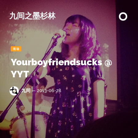
九间之墨杉林
现场
Yourboyfriendsucks @
YYT
九间
— 2013-06-28