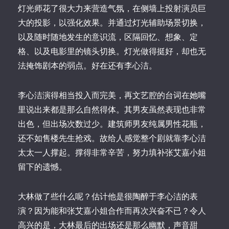
灯光师花了很大力来营造气氛，在侧墙上投射演员巨
大的投影，以强化效果。并通过灯光辅助场景切换，
以及随时随地发生的意识流，区隔回忆、想象、定
格、以及电影里的镜头切换。灯光做得挺好，却也无
法掩饰剧本的弱点。好在还有李心洁。
李心洁演得相当投入而完美，再文艺腔的台词在她嘴
里说出来都是那么自然得体。其男友虽然表现也非常
出色，但出场次数过少。建筑师男友纯属男性花瓶，
还不如售楼先生抢戏。故给人感觉整个剧就靠李心洁
太太一人撑起。撑得非常辛苦，努力填补张艾嘉小姐
留下的遗憾。
大林做了些什么呢？估计他是很陶醉于李心洁的表
演？因为能和张艾嘉小姐合作而再次兴奋不已？令人
高兴的是，大林最后的出场还是那么幽默，声音甜