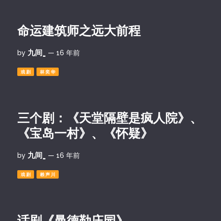
命运建筑师之远大前程
九间_
by
— 16 年前
戏剧
林奕华
三个剧：《天堂隔壁是疯人院》、
《宝岛一村》、《怀疑》
九间_
by
— 16 年前
戏剧
赖声川
话剧《曼德勒庄园》