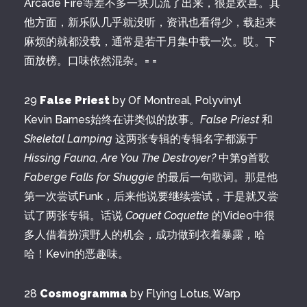
Arcade Fire等差不多一块儿流了出来，很是欢喜。其
他方面，新乐队几乎就没听，资讯也看得少，载起来
麻烦的就都没载，通常是若干月集中载一次。哎。下
面放榜。口味依然混杂。= =
29
False Priest
by Of Montreal, Polyvinyl
Kevin Barnes始终在讲类似的故事。
False Priest
和
Skeletal Lamping
这两张专辑的专辑名字都源于
Hissing Fauna, Are You The Destroyer?
中第9首歌
Faberge Falls for Shuggie
的最后一句歌词。那是他
第一次尝试Funk，后来他说要继续尝试，于是就又尝
试了两张专辑。话说
Coquet Coquette
的Video中很
多人借着扮演野人的机会，成功做到衣着暴露，哈
哈！Kevin的恶趣味。
28
Cosmogramma
by Flying Lotus, Warp