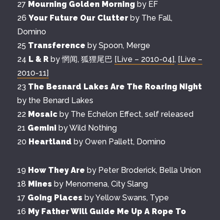
27
Mourning Golden Morning
by EF
26
Your Future Our Clutter
by The Fall,
Domino
25
Transference
by Spoon, Merge
24
L & R
by 惘闻, 狐狸尾巴
[Live – 2010-04]
,
[Live –
2010-11]
23
The Besnard Lakes Are The Roaring Night
by the Benard Lakes
22
Mosaic
by The Echelon Effect, self released
21
Gemini
by Wild Nothing
20
Heartland
by Owen Pallett, Domino
19
How They Are
by Peter Broderick, Bella Union
18
Mines
by Menomena, City Slang
17
Going Places
by Yellow Swans, Type
16
My Father Will Guide Me Up A Rope To