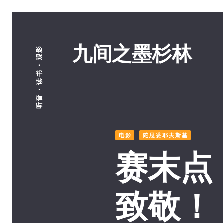
九间之墨杉林
听音 · 读书 · 观影
电影
陀思妥耶夫斯基
赛末点
致敬！