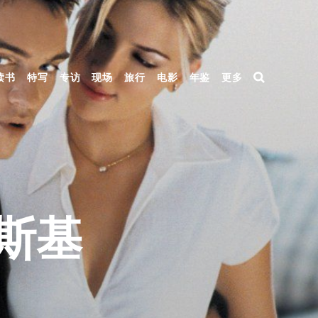
读书
特写
专访
现场
旅行
电影
年鉴
更多
斯基