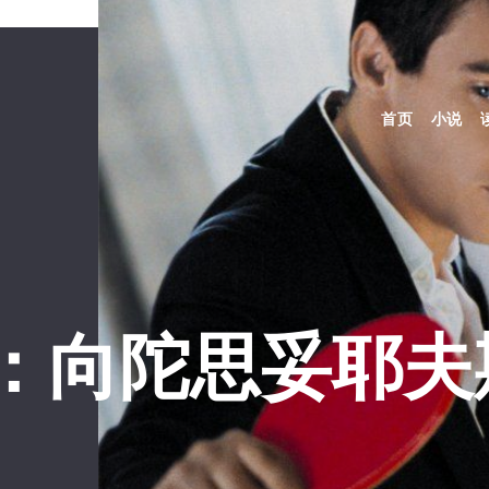
首页
小说
：向陀思妥耶夫