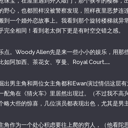
抢珠宝，在屋里遇到外人敲门，那个狭窄的楼梯，
野心，也都照样没被警察发现，照样夜里恶梦连连……Wo
搬到一个婚外恋故事上。我看到那个旋转楼梯就异
乎完全相同！看到老太倒下更是有时空交错之感。
点。Woody Allen先是来一些小小的娱乐，用
阿加西、茶花女、亨曼、Royal Court……
掘出男主角和两位女主角都和Ewan演过情侣这层
一配角在《猜火车》里居然出现过。（不过我不高
略大些的惊喜，几位演员都表现出色，尤其是男主角J
主角作为一个处心积虑要往上爬的穷人，（他看陀