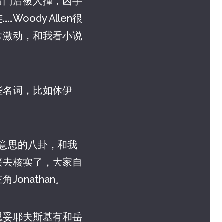
出门后被人撞，凶手
ody Allen很
常激动，和我看小说
那些名词，比如休伊
有意思的八卦，和我
兴去核实了，大家自
onathan。
思妥耶夫斯基有和岳