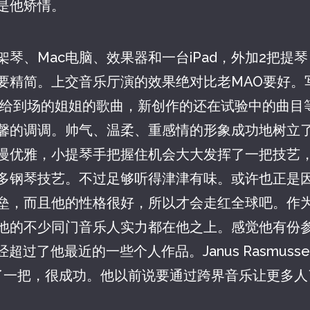
是他矫情。
琴、Mac电脑、效果器和一台iPad，外加2把提琴
要精简。上交音乐厅演的效果绝对比老MAO要好。写
u》，献给到场的姐姐的歌曲，新创作的还在试验中的曲
馨的调调。帅气、温柔、重感情的形象成功地树立
慢优雅，小提琴手把握住机会大大发挥了一把技艺
多钢琴技艺。不过足够听得津津有味。或许也正是
，而且他的性格很好，所以才会走红全球吧。作为Eras
他的不少同门音乐人实力都在他之上。感觉他有份
经超过了他最近的一些个人作品。Janus Rasmussen
上拉了一把，很成功。他以前说要通过跨界音乐让更多
。