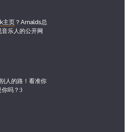
ok主页
？Arnalds总
视音乐人的公开网
要走别人的路！看准你
吗？:)