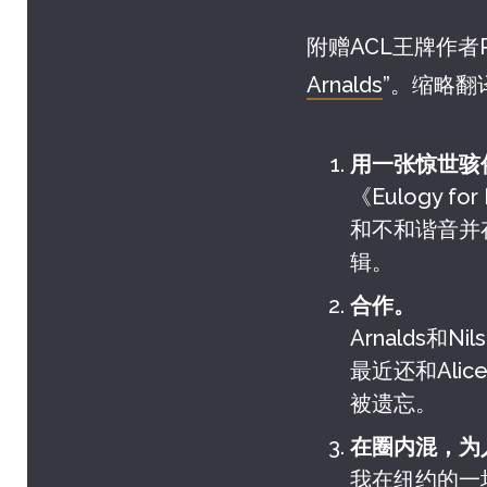
附赠ACL王牌作者Ri
Arnalds
”。缩略翻
用一张惊世骇
《Eulogy 
和不和谐音并存
辑。
合作。
Arnalds和N
最近还和Ali
被遗忘。
在圈内混，为
我在纽约的一