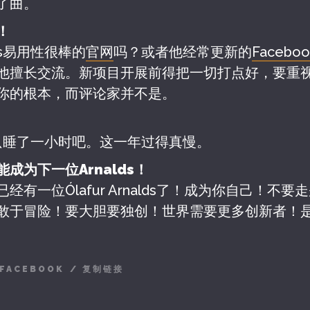
了曲。
！
ds易用性很棒的
官网
吗？或者他经常更新的
Facebo
他擅长交流。新项目开展前得把一切打点好，要重
你的根本，而评论家并不是。
去年只睡了一小时吧。这一年过得真慢。
成为下一位Arnalds！
经有一位Ólafur Arnalds了！成为你自己！不
敢于冒险！要大胆要独创！世界需要更多创新者！是你
FACEBOOK
/
复制链接