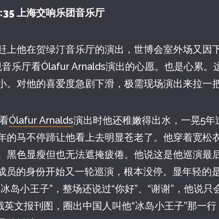
5-9:35 上海交响乐团音乐厅
赶上他在贺绿汀音乐厅的演出，世博会室外场又因
乐厅看Ólafur Arnalds演出的心愿。也是心累
小。对他的喜爱度急剧下滑，极需现场演出来拉一
次看
Ólafur Arnalds
演出时他还稚嫩得出水，一晃5年
年的马不停蹄让他看上去明显苍老了。他穿着宽松
。黑色显瘦但也无法遮掩疲倦。他说这是他巡演最
mos成员的身份开始又一轮巡演，根本没停。显年轻的
冰岛小王子”，整场还说过“你好”、“谢谢”，他说
am上截英文报刊图，圈出中国人叫他“冰岛小王子”那一