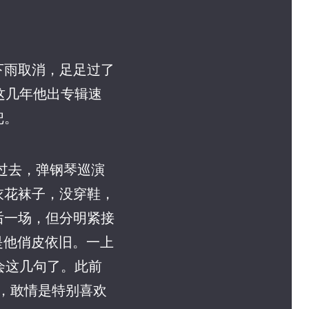
下雨取消，足足过了
。这几年他出专辑速
把。
过去，弹钢琴巡演
衣花袜子，没穿鞋，
后一场，但分明紧接
是他俏皮依旧。一上
只会这几句了。此前
行，敢情是特别喜欢