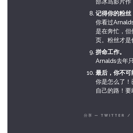
部冰岛影片作
记得你的粉丝
你看过Arnal
是在奔忙，但
页。粉丝才是
拼命工作。
Arnalds
最后，你不可能
你是怎么了！已
自己的路！要
分享
—
TWITTER
/