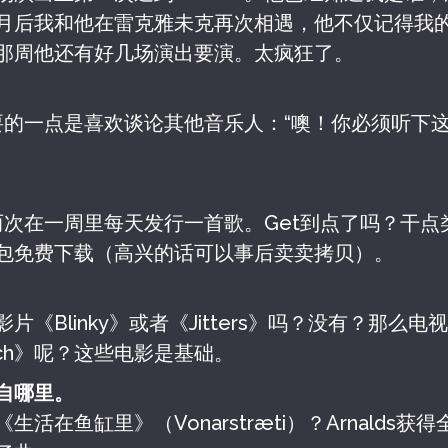
月后我和他在雷克雅未克再次相遇，他不仅记得我
那周他还有好几场演出要演。太疯狂了。
很重要的一点是喜欢谈论其他音乐人：“噢！你必须听下
曾经两次在一周里每天发行一首歌。Get到点了吗？干
包免费下载（高兴的话可以事后卖卖拷贝）。
片《Blinky》或者《Jitters》吗？没有？那么电
urch》呢？这些电影是基础。
自哪里。
生活在鱼缸里》（Vonarstræti）？Arnalds