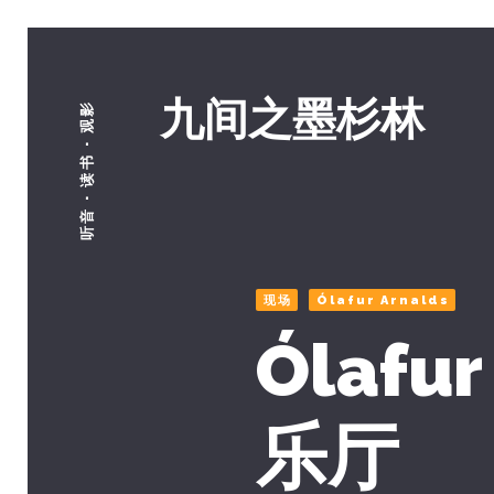
九间之墨杉林
听音 · 读书 · 观影
现场
Ólafur Arnalds
Ólafu
乐厅