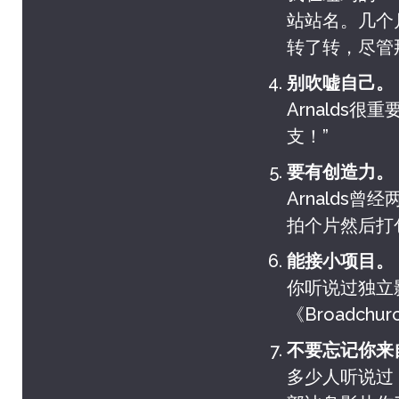
站站名。几个
转了转，尽管
别吹嘘自己。
Arnalds
支！”
要有创造力。
Arnalds
拍个片然后打
能接小项目。
你听说过独立影
《Broadch
不要忘记你来
多少人听说过《