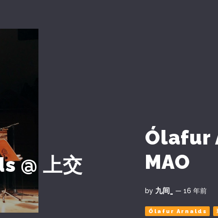
Ólafur 
MAO
lds @ 上交
九间_
by
— 16 年前
Ólafur Arnalds