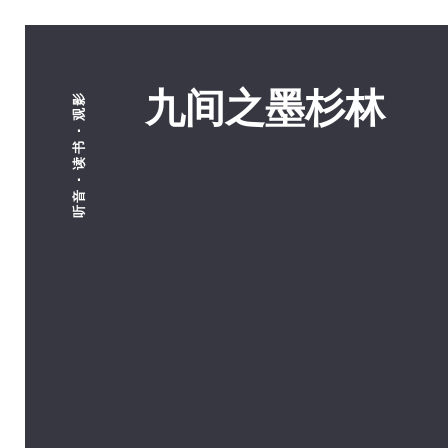
九间之墨杉林
听音 · 读书 · 观影