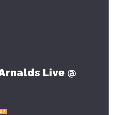
Arnalds Live @
现场