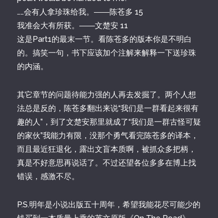
……会有人拿珍珠给我。――陈苍多 15
我准会大有所获。――文楚安 11
这是Part1的最末一节。看陈苍多的版本你是不明白
的。搞笑一句，书下应该加个注解来解释一下送珍珠
的内涵。
其它章节的问题待能力强的人再去发掘了。两个人想
法总是反的，陈苍多翻出来说“我们是一群看起来很有
趣的人”，到了文楚安那里就成了“我们是一群古怪可疑
的家伙”我能力有限，没那个勇气看完陈苍多的译本，
而且最近狂退化，露出文盲本质啊，被抓众多把柄，
真是不好意思再说话了。不过还望各位多多在博上找
错误，感激不尽。
P.S.明年是小说出版五十周年，希望我能花尽可能少的