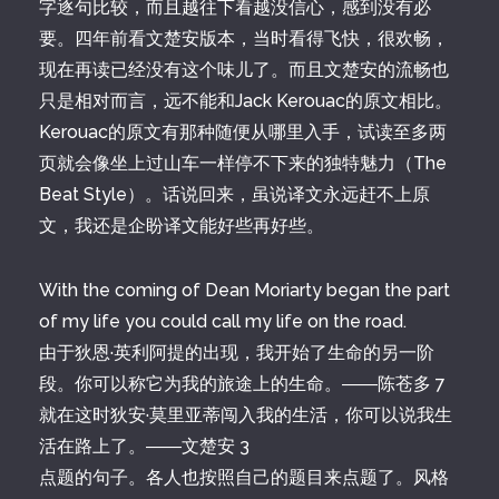
字逐句比较，而且越往下看越没信心，感到没有必
要。四年前看文楚安版本，当时看得飞快，很欢畅，
现在再读已经没有这个味儿了。而且文楚安的流畅也
只是相对而言，远不能和Jack Kerouac的原文相比。
Kerouac的原文有那种随便从哪里入手，试读至多两
页就会像坐上过山车一样停不下来的独特魅力（The
Beat Style）。话说回来，虽说译文永远赶不上原
文，我还是企盼译文能好些再好些。
With the coming of Dean Moriarty began the part
of my life you could call my life on the road.
由于狄恩·英利阿提的出现，我开始了生命的另一阶
段。你可以称它为我的旅途上的生命。――陈苍多 7
就在这时狄安·莫里亚蒂闯入我的生活，你可以说我生
活在路上了。――文楚安 3
点题的句子。各人也按照自己的题目来点题了。风格