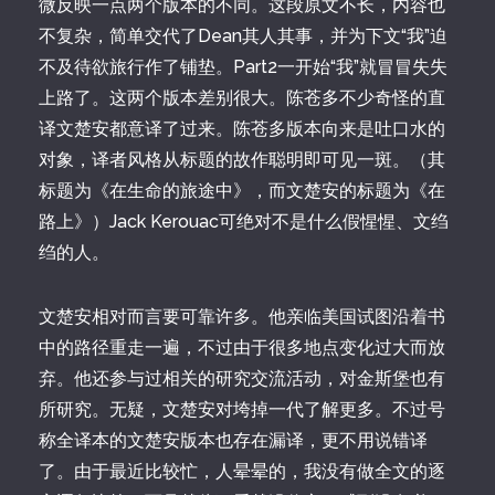
微反映一点两个版本的不同。这段原文不长，内容也
不复杂，简单交代了Dean其人其事，并为下文“我”迫
不及待欲旅行作了铺垫。Part2一开始“我”就冒冒失失
上路了。这两个版本差别很大。陈苍多不少奇怪的直
译文楚安都意译了过来。陈苍多版本向来是吐口水的
对象，译者风格从标题的故作聪明即可见一斑。（其
标题为《在生命的旅途中》，而文楚安的标题为《在
路上》）Jack Kerouac可绝对不是什么假惺惺、文绉
绉的人。
文楚安相对而言要可靠许多。他亲临美国试图沿着书
中的路径重走一遍，不过由于很多地点变化过大而放
弃。他还参与过相关的研究交流活动，对金斯堡也有
所研究。无疑，文楚安对垮掉一代了解更多。不过号
称全译本的文楚安版本也存在漏译，更不用说错译
了。由于最近比较忙，人晕晕的，我没有做全文的逐