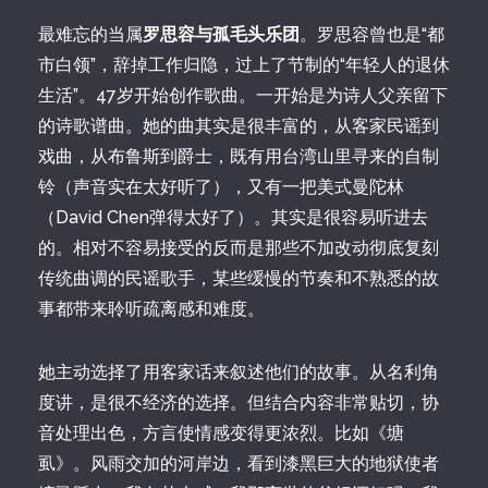
最难忘的当属
罗思容与孤毛头乐团
。罗思容曾也是“都
市白领”，辞掉工作归隐，过上了节制的“年轻人的退休
生活”。47岁开始创作歌曲。一开始是为诗人父亲留下
的诗歌谱曲。她的曲其实是很丰富的，从客家民谣到
戏曲，从布鲁斯到爵士，既有用台湾山里寻来的自制
铃（声音实在太好听了），又有一把美式曼陀林
（David Chen弹得太好了）。其实是很容易听进去
的。相对不容易接受的反而是那些不加改动彻底复刻
传统曲调的民谣歌手，某些缓慢的节奏和不熟悉的故
事都带来聆听疏离感和难度。
她主动选择了用客家话来叙述他们的故事。从名利角
度讲，是很不经济的选择。但结合内容非常贴切，协
音处理出色，方言使情感变得更浓烈。比如《塘
虱》。风雨交加的河岸边，看到漆黑巨大的地狱使者