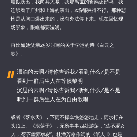
塘虱跃出，我向其大喊，我那离世的爸妈还好吗。我
连续看了广州和上海的演出，2场都哭得不行。那种悲
怆是从胸口爆出来的，没有办法停下来。现在回忆现
场景象，眼眶都要湿润。
再比如她父亲25岁时写的关于学运的诗《白云之
歌》。
漂泊的云啊/请你告诉我/看到什么/是不是
看到一群后生人在等候黎明
沉思的云啊/请你告诉我/听到什么/是不是
听到一群后生人在为自由歌唱
或者《落水天》，下雨不撑伞慢悠悠地走，雨水打在
头顶上。《浪荡子》，无所事事四处游荡，
“生不爱女
人，死不需要棺材”
。杜潘芳格作词的《纸人 I》也是