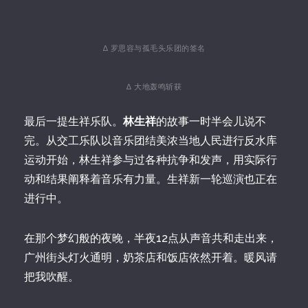
∆ 罗思容与孤毛头乐团的签名
∆ 大地轰鸣斩获
最后一提生祥乐队。
林生祥
的故事一时半会儿说不
完。从交工乐队以音乐团结美浓当地人民进行反水库
运动开始，林生祥参与过各种抗争和发声，用实际行
动和结果阐释着音乐有力量。生祥新一轮巡演也正在
进行中。
在那个梦幻般的夜晚，半夜12点从声音共和走出来，
广州街头灯火通明，奶茶店和饭店依然开着。暖风请
把我吹醒。