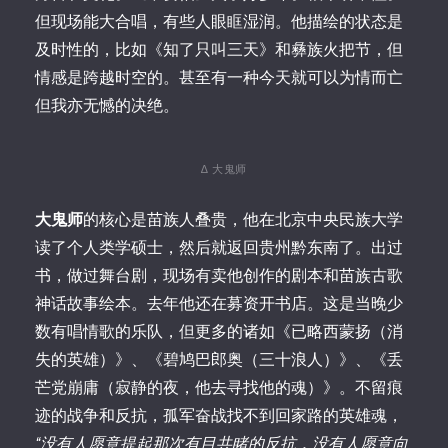
但现场能大合唱，有些人眼眶湿润。他描绘的状态是
及时性的，比如《知了只叫三天》和彝族火把节，但
情感是跨越时空的。甚至有一种今天就可以为情而亡
但我亦无憾的决绝。
∆ 大鬼师
大鬼师
的核心是苗族人叠贵，他在北京中央民族大学
读了个人类学硕士，然后就返回贵州黔东南了。出过
书，做过舞台剧，现场有卖他创作的剧本和苗族古歌
神话故事绘本。去年他还在募资开书店。这是当晚少
数有唱情歌的乐队，但更多的诸如《已略西蒙扬（消
失的英雄）》、《碧鸠巴郎奥（三十浪人）》、《丢
芒党崩庸（寂静的夜，他去寻找他的魂）》。不留痕
迹的战争和反抗，孤军奋战找不到回家路的英雄魂，
“没有人愿意提起那次有目共睹的反抗，没有人愿意向