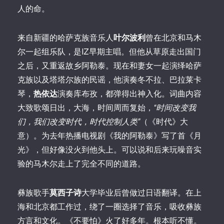
人的命。
来自新疆的哈萨克族音乐人
叶尔波利
曾在北京和马木
尔一起组乐队，是IZ早期主唱。但他从草原走出国门
之后，又重返故乡阿勒泰。现在和妻女一起演绎哈萨
克族以及塔塔尔族的民谣，他演奏冬不拉、巴拉莱卡
琴，
热依达
演奏库布孜，都弹得出神入化。词曲内容
大致歌颂日出，大海，时间周而复始，
“时间改变我
们，我们改变时代，时代控制人类”
（《时代》大
意）。为去年热播电视剧《我的阿勒泰》写了首《月
光》，但好像没火到他头上。可以说和后来玩噪音实
验的马木尔走上了完全不同的道路。
彝族歌手
莫西子诗
大学毕业后曾做过日语翻译。在上
海和北京都工作过，绕了一圈选择了音乐，吸收彝族
方言和文化。《不要怕》火了好多年。根本听不懂。