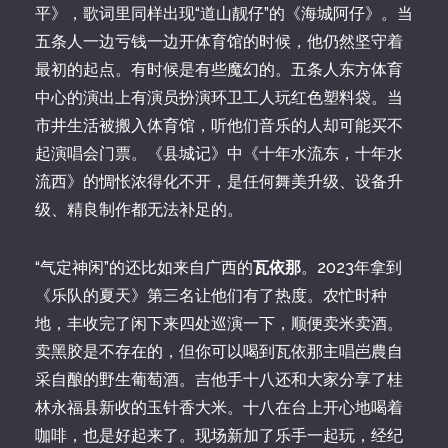
平》，歌词里同样出现“道山靓仔”的《海城阿仔》。当
五条人一边亏钱一边开体育馆的时候，他仍然坚守着
最初的起点。有时候是有些魔幻的。五条人东方体育
中心的演出上有演员扮演环卫工人玩红色塑料袋。当
市井生活被搬入体育馆，听他们音乐的人却可能买不
起演唱会门票。《县城记》中《十年水流东，十年水
流西》的惆怅浓得化不开，是任何舞美升级、设备升
级、精良制作都无法补足的。
“气定神闲”的还比如来自广西的
瓦依那
。2023年拿到
《乐队的夏天》第三名让他们有了热度。农忙时种
地，丰收完了闲下来四处巡演一下，顺便卖米卖酒。
卖黑胶是不存在的，但你可以喝到瓦依那主唱岜農自
采自酿的野生葡萄酒。吉他手十八还和大家分享了桂
林永福县新收的玉针香大米。十八在台上开心地喝着
咖啡，也是好起来了。现场新加了乐手一起玩，经纪