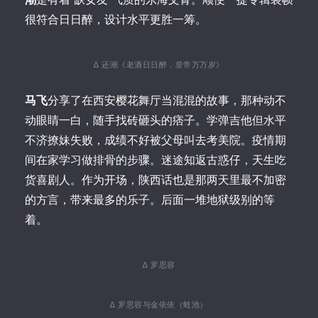
很符合日日醉，设计水平更胜一筹。
∆ 还潮《老酒日日醉，皇帝万万岁》
马飞
分享了在西安樱花舞厅当混混的故事，那种动不
动眼睛一白，随手找砖砸头的痞子。学弹吉他但水平
不济撩妹失败，成绩不好被父母叫去考美院。疫情期
间在家学习做排骨的步骤。迷途知返古惑仔，天生吃
货喜剧人。作为开场，陕西话也是那两天里最不加密
的方言，带来最多的乐子。后面一堆地狱级别的等
着。
∆ 罗思容
∆ 罗思容与金依依（蛙池）