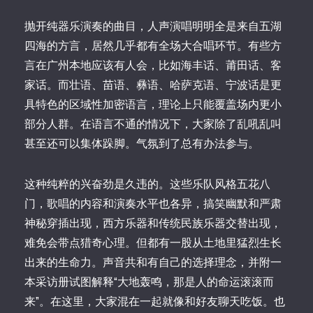
抛开纯器乐演奏的曲目，人声演唱明明全是来自五湖
四海的方言，居然几乎都有全场大合唱环节。有些方
言在广州本地应该有人会，比如海丰话、莆田话、客
家话。而壮语、苗语、彝语、哈萨克语、宁波话是更
具特色的区域性加密语言，理论上只能覆盖场内更小
部分人群。在语言不通的情况下，大家除了乱吼乱叫
甚至还可以集体跺脚。气氛到了总有办法参与。
这种纯粹的兴奋劲是久违的。这些乐队风格五花八
门，歌唱的内容和演奏水平也各异，搞笑幽默和严肃
神秘穿插出现，西方乐器和传统民族乐器交替出现，
难免会带点猎奇心理。但都有一股从土地里猛烈生长
出来的生命力。声音共和有自己的选择理念，并附一
本采访册试图解释“大地轰鸣，那是人的命运滚滚而
来”。在这里，大家混在一起就像和好友聊天吃饭。也