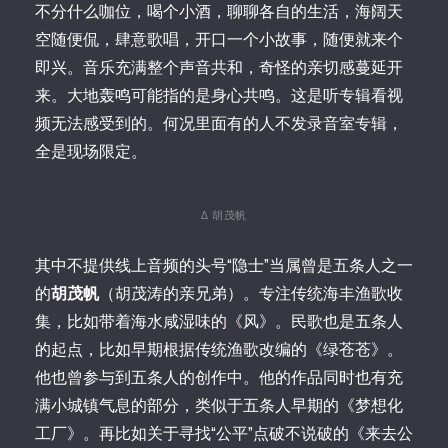
不分什么咖位，喝个小酒，聊聊各自的生活，海阔天
空随便侃，肆意歌唱，开口一个小故事，随便就来个
即兴。音乐充满整个声音共和，奇怪的亲切感蔓延开
来。大地轰鸣可能指的是身心共鸣。这是听专辑看视
频无法感受到的。何况里面有的人不发录音室专辑，
全是现场限定。
∆ 胡茂帆
其中不提供线上音频的头号“隐士”当属曾是五条人之一
的
胡茂帆
（胡茂涛的亲兄弟）。专注传统海丰渔歌收
集，比如带着海水咸湿味的《风》。民歌也是五条人
的起点，比如早期根据传统渔歌改编的《绿苍苍》。
他也曾参与到五条人的创作中。他的作品同时也有充
满小城镇气息的部分，类似于五条人早期的《梦想化
工厂》。再比如关于寻找“公平”点破不说破的《来去公