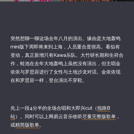
突然想聊一聊这场去年八月的演出。缘由是大地轰鸣
mini版下周即将来到上海，人员重合度很高。看似有
变动，真正新增只有Kawa乐队。大竹研长期和生祥合
作，蛙池在去年大地轰鸣上虽然没有演出，但主唱金
依依与罗思容进行了女性与土地沙龙对话。金依依现
在和罗思容一样，登台演出不穿鞋。
先上一段4分半的全场合唱和大即兴cut（
指路B
站
）。同时可以上网易云音乐收听
尽量完整版歌单
，
或
精简版歌单
。