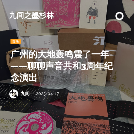
九间之墨杉林
现场
广州的大地轰鸣震了一年
——聊聊声音共和3周年纪
念演出
九间
— 2025-04-17