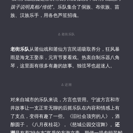
孩子说明真相/传统”
。乐队集合了侗族、布依族、苗
族、汉族乐手，用各色芦笙招魂。
∆ 老街乐队
老街乐队
从莆仙戏和莆仙方言民谣吸取养分，狂风暴
雨是海龙王娶亲，元宵节要看戏。热衷自制乐器八角
琴，这里面有很多有趣的故事。独弦琴也超迷人。
∆ 还潮
对来自城市的乐队来说，方言也管用。宁波方言和市
井故事让一支正常无聊的后摇乐队在内容和情感上有
了支点，变得有趣了一些。《旧社会顶穷的人》，酒
酿圆子，《八月夜桂花》，《慈城公园交谊舞》。
还
潮
是有着“缺女友”气质的东海文青。顺便一提专辑装帧