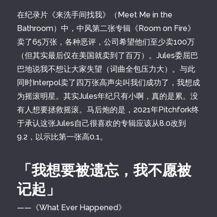
在纪录片《来洗手间找我》（Meet Me in the
Bathroom）中，中风第二张专辑《Room on Fire》
卖了65万张，各种恶评，公司希望他们至少卖100万
（但其实最后仅在美国就卖到了百万）。Jules委屈巴
巴地说我不想让大家失望（词曲全包压力大）。与此
同时Interpol卖了四万张高声尖叫我们成功了，我想成
为摇滚明星。其实Jules年纪只有小啊，真的是累。没
有人想要拯救摇滚。马后炮的是，2021年Pitchfork终
于承认这张Jules自己很喜欢的专辑应该从8.0改到
9.2，以示比第一张高0.1。
「我想要被遗忘，我不愿被
记起」
——《What Ever Happened》