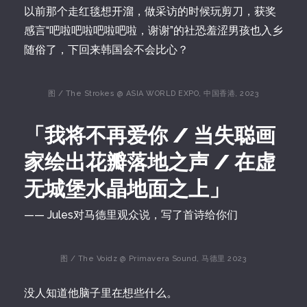
以前那个走红毯想开溜，做采访的时候玩剪刀，获奖
感言“吧啦吧啦吧啦吧啦，谢谢”的社恐羞涩男孩也入乡
随俗了，下回来韩国会不会比心？
图 / The Strokes @ ASIA WORLD EXPO, 中国香港, 2023
「我将不再爱你 / 当失聪画
家绘出花瓣落地之声 / 在虚
无城堡水晶地面之上」
—— Jules对马德里观众说，写了首诗给你们
图 / The Voidz @ Primavera Sound, 马德里 2023
没人知道他脑子里在想些什么。