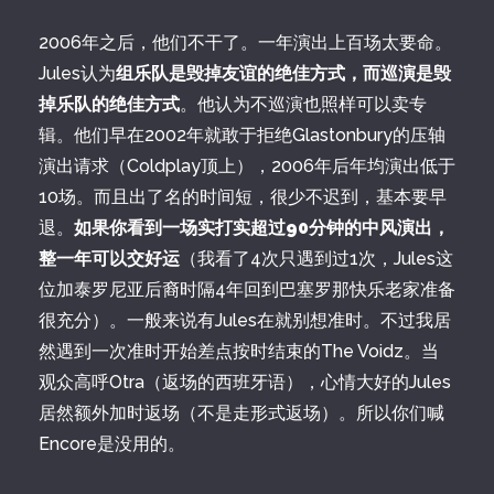
2006年之后，他们不干了。一年演出上百场太要命。
Jules认为
组乐队是毁掉友谊的绝佳方式，而巡演是毁
掉乐队的绝佳方式
。他认为不巡演也照样可以卖专
辑。他们早在2002年就敢于拒绝Glastonbury的压轴
演出请求（Coldplay顶上），2006年后年均演出低于
10场。而且出了名的时间短，很少不迟到，基本要早
退。
如果你看到一场实打实超过90分钟的中风演出，
整一年可以交好运
（我看了4次只遇到过1次，Jules这
位加泰罗尼亚后裔时隔4年回到巴塞罗那快乐老家准备
很充分）。一般来说有Jules在就别想准时。不过我居
然遇到一次准时开始差点按时结束的The Voidz。当
观众高呼Otra（返场的西班牙语），心情大好的Jules
居然额外加时返场（不是走形式返场）。所以你们喊
Encore是没用的。