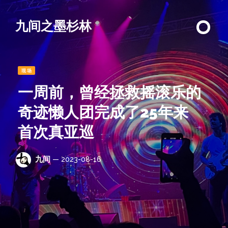
九间之墨杉林
现场
一周前，曾经拯救摇滚乐的
奇迹懒人团完成了25年来
首次真亚巡
九间
— 2023-08-16