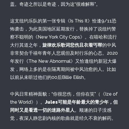
盖。奇迹之所以是奇迹，因为这“很难解释”。
这支纽约乐队的第一张专辑《Is This It》恰逢9/11恐
怖袭击，为此美国地区延期发行，替换掉了说纽约警
察不聪明的《New York City Cops》。在嘻哈和流行
大行其道之年，
旋律欢乐歌词悲伤且衣着丐帮
的中风
非常契合千禧年青年人悲观但及时行乐的心态。2020
年发行《The New Abnormal》又恰逢纽约新冠大爆
发，网络上多的是在隔离期间被中风治愈的人。比如
以前从未听过他们的00后Billie Eilish。
中风日常精神面貌：“你很悲伤，但你在笑”（《Ize of
the World》）。
Jules可能是年龄最大的青少年，但
同时又是看透一切的迷路外星人
。顺遂的日子没感
觉，夜深人静悲剧内核的歌曲就是经久不衰的解药。