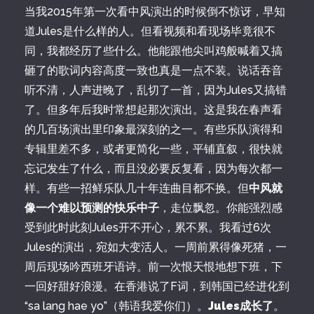
当我2015年第一次看中风演出的时候倒不惊讶，早知
道Jules是什么样的人。但看视频和看现场毕竟很不
同，我都经历了些什么。他能跟他尖叫鸡般喊着又搞
砸了的歌词内容高度一致也真是一点不装。说话吞音
听不清，人声进晚了，乱切了一首，因为Jules又搞错
了。但多年后我时常想起那次演出。这是我在春声看
的几百场演出里印象最深刻的之一。有些乐队演得和
专辑里差不多，或者更简化一些，平铺直叙，很快就
忘记发生了什么，而且没必要反复看，因为每次都一
样。有些一招鲜乐队几十年连曲目都不换。但
中风就
像一个难以预测的快乐中子
，走位飘忽。你能强烈感
受到此时此刻Jules开不开心，累不累。我看过6次
Jules的演出，宛如大变活人。一周前累得像死猪，一
周后现场吟西班牙语诗。前一次恨天恨地想下班，下
一回好甜好浪漫。在香港说了F词，到韩国已经进化到
“sa lang hae yo”（韩语我爱你们）。
Jules成长了
。