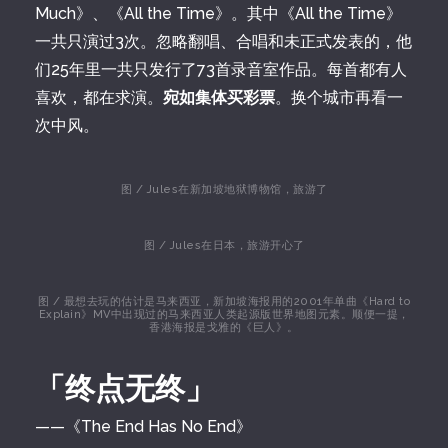
Much》、《All the Time》。其中《All the Time》
一共只演过3次。忽略翻唱、合唱和未正式发表的，他
们25年里一共只发行了73首录音室作品。每首都有人
喜欢，都在求演。
宛如集体买彩票
。换个城市再看一
次中风。
图 / Jules在新加坡地狱博物馆，旅游了
图 / Jules在日本，旅游开心了
图 / 最想去玩的估计是马来西亚，新加坡海报用的2001年单曲《Hard to
Explain》MV中出现过的马来西亚人类起源版世界地图元素。顺便一提，
香港海报是戈雅的《巨人》。
「终点无终」
——《The End Has No End》