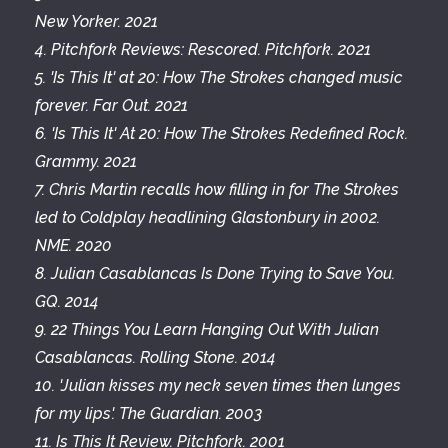
New Yorker. 2021
4. Pitchfork Reviews: Rescored. Pitchfork. 2021
5. 'Is This It' at 20: How The Strokes changed music
forever. Far Out. 2021
6. 'Is This It' At 20: How The Strokes Redefined Rock.
Grammy. 2021
7. Chris Martin recalls how filling in for The Strokes
led to Coldplay headlining Glastonbury in 2002.
NME. 2020
8. Julian Casablancas Is Done Trying to Save You.
GQ. 2014
9. 22 Things You Learn Hanging Out With Julian
Casablancas. Rolling Stone. 2014
10. 'Julian kisses my neck seven times then lunges
for my lips'. The Guardian. 2003
11. Is This It Review. Pitchfork. 2001