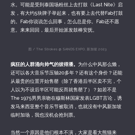
水。可能是受到泰国场粉丝上去打鼓《Last Nite》启
发，有大约5块牌子举起来，也有要上去代替Fab打鼓
的。Fab你说说怎么回事，怎么总是你。Fab还不愿
意。来来回回，最后开始派发鼓棒安抚。
图 / The Strokes @ SANDS EXPO, 新加坡 2023
疯狂的人群涌向帅气的彼得潘。
为什么中风那么懒，
还可以各大音乐节压轴20多年？还有这个身价？还能
从最贵的位置开始售罄（除了香港后半区卖不完，个
人以为不设后半区可能反而就售罄了）？如若不是
The 1975男男亲吻在穆斯林国家发表LGBT言论，诱
发马来西亚整个音乐节被取消，也就没有中风新加坡
临时加场，我也没机会抢到票。
当然一个原因是他们根本不演，大家是看大熊猫来