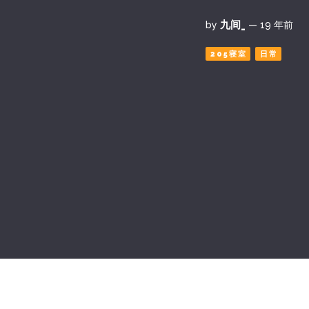
九间_
by
— 19 年前
205寝室
日常