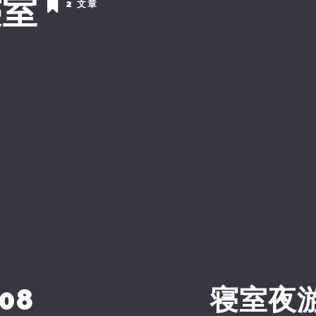
寝室
2 文章
008
寝室夜