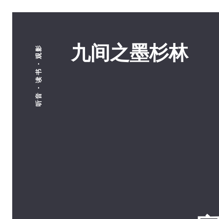
九间之墨杉林
听音 · 读书 · 观影