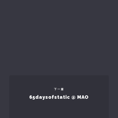
下一篇
65daysofstatic @ MAO