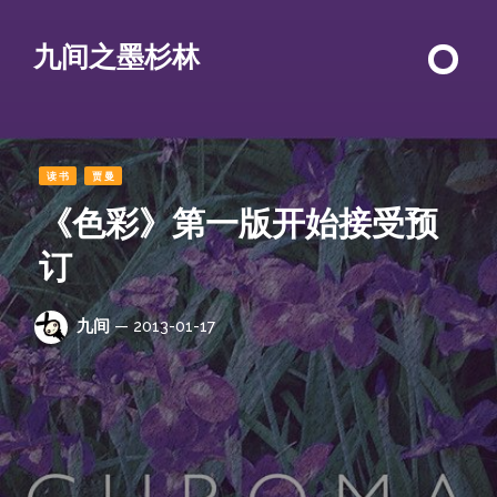
九间之墨杉林
读书
贾曼
《色彩》第一版开始接受预
订
九间
— 2013-01-17