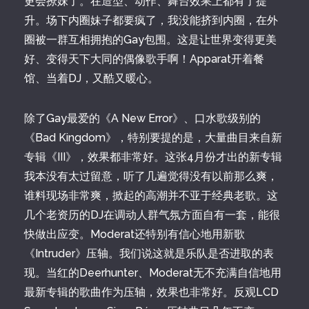
更会撩妹了。在造型、动作、舞台效果上都有了提
升。场下内圈妹子都要疯了，我没能挤到内圈，在外
圈被一群互相拥抱的Gay包围。这是让世界变得更美
好、变得天下大同的偶像歌手啊！Apparat开着餐
馆、当着DJ，又酷又暖心。
除了Gay最爱的《A New Error》、口水歌级别的
《Bad Kingdom》，特别要提的是，大量曲目来自新
专辑《III》，效果都非常好。这张4月份才出的新专辑
我本没有太过留意，听了几遍觉得没有以前那么爽，
谁料现场非常爽，掀起的高潮并不亚于经典老歌。这
几个老资历的DJ在调动人群气氛方面自有一套，能很
快做出应变。Moderat还特别有信心地用新歌
《Intruder》压轴。我们说这就是乐队是否进取的表
现。当红的Deerhunter、Moderat无不充满自信地用
最新专辑的歌曲作为压轴，效果也非常好。反观LCD