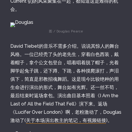
Current 93的风采聚集在一起，都知道这是难得的机
会。
图 / Douglas Pearce
David Tiebet的音乐不需多介绍。说说其惊人的舞台
风格。一位已经秃了头的老先生，穿着白色西装，戴
着帽子，拿个公文包登台，唱着唱着脱了帽子，光着
脚学起兔子跳，还下蹲、下跪，各种摸爬滚打，声泪
俱下，简直是邪教招魂舞蹈。这是现今比较绝种的用
生命进行演出的形式，舞台如有光辉。还一丝不苟，
最后结束时返场拿包。演出曲目基本照着《I Am the
Last of All the Field That Fell》演下来。返场
《Lucifer Over London》啊，老粉激动了，Douglas
激动了(
关于本场演出教主的笔记，有视频链接
)。