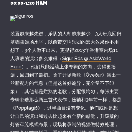
00:00-1:30 H&M
装置越来越先进，乐队的人却越来越少。3人班底回归
基础摇滚场水平，以前带交响乐团的宏大效果你不用
想了，3个人做不出来。更显得2013年香港室内场11
人班底的演出多么难得（
Sigur Rós @ AsiaWorld
Expo
）。他们只能延续上张专辑的方向，变得更摇
滚，回归到了最初。除了开场新歌《Óveður》露出一
丝新配方的气息（但是这首好诡异，完全留不下印
象），其他都是烂熟的老歌，分配很均匀，每张主要
专辑都选那么两三首代表作，压轴和3年前一样，都是
《Popplagið》，过半曲目没有变化。他们或许是想
让自己的演出和过去比起来有全新的感觉，升级版的
灯管牢笼模式布景，现场将录制的视频做特效处理，