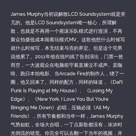
James Murphy当初说解散LCD Soundsystem就是突
兀的。他是LCD Soundsystem唯一核心，所谓解
散，也就是不再用一个摇滚乐队模式进行巡演，不再
聚众拍摄低成本闹着玩模式MV。这歌他想什么时候写
就什么时候写，本无结束与否的界定。但是这个宅男
说他累了。2011年他在纽约搞了告别演出，门票一抢
而空，一大波观众在电脑前守着直播泣不成声。卖咖
啡、跑日本拍电影、当Arcade Fire的制作人，绕了一
圈，他又回来了。同样的配方，同样的味道，《Daft
Punk Is Playing at My House》、《Losing My
Edge》、《New York, I Love You But You’re
Bringing Me Down》必唱，压轴必须《All My
Friends》，所有节奏都和当年一样，James Murphy
气势如虹，全场大合唱，一丁点新歌都没有，浓浓时
光倒流的错觉。你完全可以去翻一下当年的视频，并