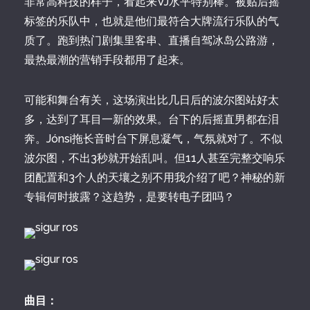
非常高科技的样子，看起来VJ水平特别棒。被贴后摇
标签的乐队中，也就是他们最符合大牌流行乐队的气
质了。跑到热门剧集里客串、直播自驾冰岛公路游，
最热最潮的营销手段都用了起来。
可能和舞台有关，这场演出比几日后的波尔图站好太
多，达到了耳目一新的效果。台下的后摇直男都在泪
奔。Jónsi拖长音时台下屏息凝气，气氛就对了。不似
波尔图，不出3秒就开始乱叫。但11人甚至完整交响乐
团配置和3个人的天壤之别不用我介绍了吧？神秘的新
专辑何时披露？这趋势，是要转电子团吗？
曲目：