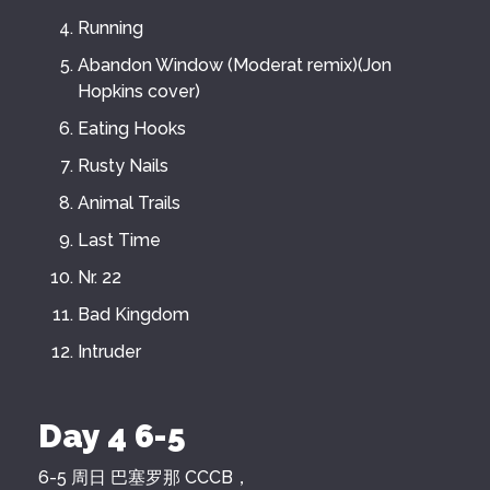
Running
Abandon Window (Moderat remix)(Jon
Hopkins cover)
Eating Hooks
Rusty Nails
Animal Trails
Last Time
Nr. 22
Bad Kingdom
Intruder
Day 4 6-5
6-5 周日 巴塞罗那 CCCB，