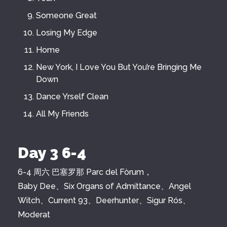
Someone Great
Losing My Edge
Home
New York, I Love You But You’re Bringing Me
Down
Dance Yrself Clean
All My Friends
Day 3 6-4
6-4 周六 巴塞罗那 Parc del Fòrum，
Baby Dee、Six Organs of Admittance、Angel
Witch、Current 93、Deerhunter、Sigur Rós、
Moderat