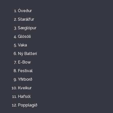
Óveður
Starálfur
Sæglópur
Glósóli
Vaka
Ný Batterí
E-Bow
Festival
Yfirborð
Kveikur
Hafsól
Popplagið