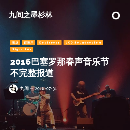
九间之墨杉林
现场
西班牙
Destroyer
LCD Soundsystem
Sigur Rós
2016巴塞罗那春声音乐节
不完整报道
九间
— 2016-07-31