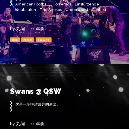
American Football、Tori Amos、Einstürzende
Neubauten、The Strokes、Underworld、Caribou
九间
by
— 11 年前
现场
西班牙
swans
Swans @ QSW
这是一场很难形容的演出。
九间
by
— 11 年前