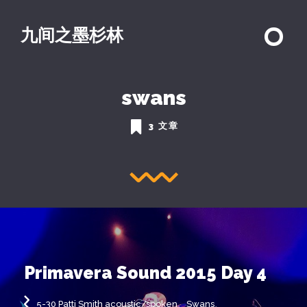
九间之墨杉林
swans
3 文章
Primavera Sound 2015 Day 4
5-30 Patti Smith acoustic/spoken、Swans、