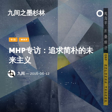
九间之墨杉林
专访
MHP
MHP专访：追求简朴的未
来主义
九间
— 2016-06-12