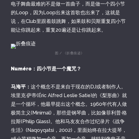
电子舞曲最难的不是做一首曲子，而是做一个四小节
的Loop，因为Loop出来这首歌也出来了，这就是
说，在Club里跟着鼓跳舞，如果鼓和贝斯重复四小节
能让你跳起来，重复20遍还是让你跳起来。
图 / 《折叠痕迹》
Numéro：四小节是一个魔咒？
马海平：
这个概念不是来自于现在的DJ或者制作人。
埃里克·萨帝(Éric Alfred Leslie Satie)的《梨形曲》就
是一个循环，他最早提出这个概念。1960年代有人做
极简主义(Minimal)，那些是钢琴曲，比如像菲利普·格
拉斯(Philip Glass)。他和马友友合作过纪录片《战争
生活》(Naqoyqatsi，2002)，里面始终在拉大提琴，
16小节稍微加一个音，再加一个音，就特别像电子音