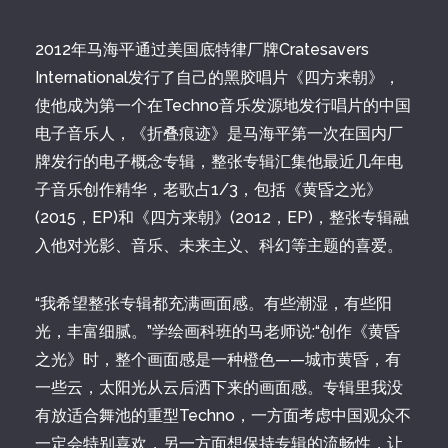
2012年马海平通过美国底特律厂牌Cratesavers
International发行了自己的黑胶唱片《四方来朝》，
使他成为第一个在Techno音乐发源地发行唱片的中国
电子音乐人，《折叠痕迹》是马海平第一次在国内厂
牌发行的电子概念专辑，整张专辑汇集他最近几年电
子音乐创作精华，老歌占1/3，包括《黄昏之光》
(2015，EP)和《四方来朝》(2012，EP)，整张专辑融
入他对光影、音乐、未来主义、科幻等主题的喜爱。
“我希望整张专辑都充满画面感。有些潮湿，有些阳
光，丰富细腻。”学绘画科班的马老师说:“创作《黄昏
之光》时，整个画面感是一种橙色——城市黄昏，有
一些云，太阳光从云后洒下来的画面感。专辑里我没
有放适合舞池的重型Techno，一方面考虑中国观众不
一定会特别喜欢，另一方面想保持专辑的流畅性，让